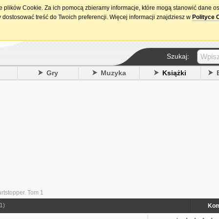
ie plików Cookie. Za ich pomocą zbieramy informacje, które mogą stanowić dane o
15. urodziny DataPremiery.pl
 dostosować treść do Twoich preferencji. Więcej informacji znajdziesz w
Polityce 
Szukaj:
y
Gry
Muzyka
Książki
rtstopper. Tom 1
1)
Kom