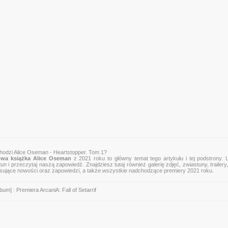
hodzi Alice Oseman - Heartstopper. Tom 1?
wa książka Alice Oseman
z 2021 roku to główny temat tego artykułu i tej podstrony. 
tun
i przeczytaj naszą zapowiedź. Znajdziesz tutaj również galerię zdjęć, zwiastuny, trailery,
esujące nowości oraz zapowiedzi, a także wszystkie nadchodzące premiery 2021 roku.
lbum]
|
Premiera ArcaniA: Fall of Setarrif