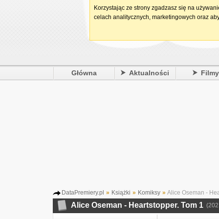
Korzystając ze strony zgadzasz się na używan
celach analitycznych, marketingowych oraz aby
Główna
Aktualności
Film
DataPremiery.pl
»
Książki
»
Komiksy
»
Alice Oseman - Hea
Alice Oseman - Heartstopper. Tom 1
(202