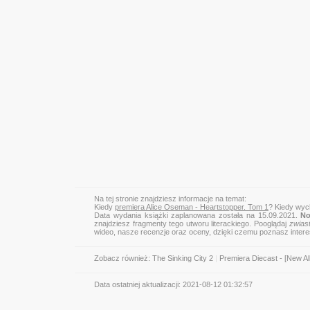
Na tej stronie znajdziesz informacje na temat:
Kiedy
premiera Alice Oseman - Heartstopper. Tom 1
? Kiedy wyc
Data wydania książki zaplanowana została na 15.09.2021.
No
znajdziesz fragmenty tego utworu literackiego. Pooglądaj
zwias
wideo, nasze recenzje oraz oceny, dzięki czemu poznasz inter
Zobacz również:
The Sinking City 2
|
Premiera Diecast - [New A
Data ostatniej aktualizacji:
2021-08-12 01:32:57