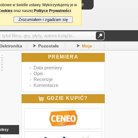
Logowanie
sobowe w świetle ustawy. Wykorzystujemy je w
Cookies
oraz naszej
Polityce Prywatności
.
Zrozumiałem i zgadzam się
Elektronika
Pozostałe
Moje
PREMIERA
Data premiery
Opis
Recenzje
Komentarze
GDZIE KUPIĆ?
iksy