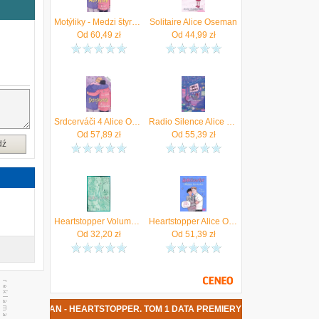
e
w
Motýliky - Medzi štyrmi očami Alice Oseman
Solitaire Alice Oseman
m
Od
60,49
zł
Od
44,99
zł
m
,
.
a
w
Srdcerváči 4 Alice Oseman
Radio Silence Alice Oseman
Od
57,89
zł
Od
55,39
zł
dź
Heartstopper Volume 1 Alice Oseman
Heartstopper Alice Oseman
Od
32,20
zł
Od
51,39
zł
LICE OSEMAN - HEARTSTOPPER. TOM 1 DATA PREMIERY