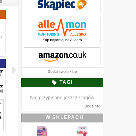
Kup najtaniej na Allegro
awkę
g:
Dodaj swój sklep
-
TAGI
i:
j]
Nie przypisano jeszcze tagów
–
Dodaj tag
e
W SKLEPACH
i
–
ą