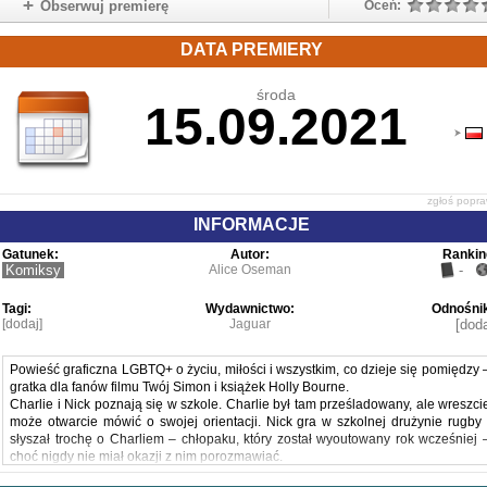
Obserwuj premierę
Oceń:
DATA PREMIERY
środa
15.09.2021
zgłoś popr
INFORMACJE
Gatunek:
Autor:
Rankin
Komiksy
Alice Oseman
-
Tagi:
Wydawnictwo:
Odnośnik
[dodaj]
Jaguar
[doda
Powieść graficzna LGBTQ+ o życiu, miłości i wszystkim, co dzieje się pomiędzy 
gratka dla fanów filmu Twój Simon i książek Holly Bourne.
Charlie i Nick poznają się w szkole. Charlie był tam prześladowany, ale wreszci
może otwarcie mówić o swojej orientacji. Nick gra w szkolnej drużynie rugby 
słyszał trochę o Charliem – chłopaku, który został wyoutowany rok wcześniej 
choć nigdy nie miał okazji z nim porozmawiać.
Nick i Charlie trafiają na wspólne zajęcia i siadają w jednej ławce. Szybko staj