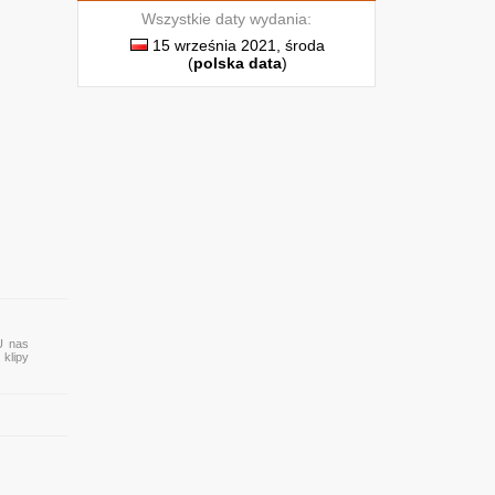
Wszystkie daty wydania:
15 września 2021, środa
(
polska data
)
U nas
 klipy