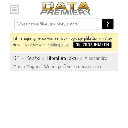
?
Informujemy, że serwis ten wykorzystuje pliki Cookie. Aby
dowiedzieć się więcej
kliknij tutaj
.
OK, ZROZUMIAŁEM
DP
»
Książki
»
Literatura Faktu
»
Alessandro
Marzo Magno - Wenecja. Dzieje morza i lądu