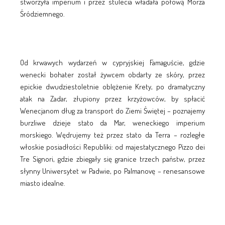
stworzyła imperium i przez stulecia władała połową Morza
Śródziemnego.
Od krwawych wydarzeń w cypryjskiej Famaguście, gdzie
wenecki bohater został żywcem obdarty ze skóry, przez
epickie dwudziestoletnie oblężenie Krety, po dramatyczny
atak na Zadar, złupiony przez krzyżowców, by spłacić
Wenecjanom dług za transport do Ziemi Świętej – poznajemy
burzliwe dzieje stato da Mar, weneckiego imperium
morskiego. Wędrujemy też przez stato da Terra – rozległe
włoskie posiadłości Republiki: od majestatycznego Pizzo dei
Tre Signori, gdzie zbiegały się granice trzech państw, przez
słynny Uniwersytet w Padwie, po Palmanovę – renesansowe
miasto idealne.