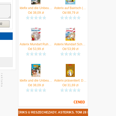
Idefix und die Unbeugsamen - Lawines Bällchen - Erstlesebuch zur Serie Goscinny, Albert Uderzo René
Asterix auf Bairisch (Uderzo Albert)(Twarda)(niemiecki)
Od
38,09
zł
Od
88,79
zł
dź
Asterix Mundart Ruhrdeutsch IV (Uderzo Albert)(Twarda)(niemiecki)
Asterix Mundart Schsisch III (Uderzo Albert)(Twarda)(niemiecki)
Od
53,99
zł
Od
53,99
zł
Idefix und die Unbeugsamen - Flatterhafte Jugend Uderzo, Albert
Asterix präsentiert: Die Geheimnisse der Druiden Uderzo, Albert
Od
38,09
zł
Od
31,69
zł
STERIKS U RESZECHEZADY. ASTERIKS. TOM 28 DATA PREMIERY