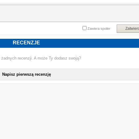
Zatwier
Zawiera spoiler
RECENZJE
 żadnych recenzji. A może Ty dodasz swoją?
Napisz pierwszą recenzję
NOWA KSIĄŻKA ALBERT UDERZO - A