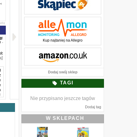
awkę
g:
Kup najtaniej na Allegro
-
i:
j]
d
Dodaj swój sklep
z
e
TAGI
e
a
i
Nie przypisano jeszcze tagów
w
Dodaj tag
W SKLEPACH