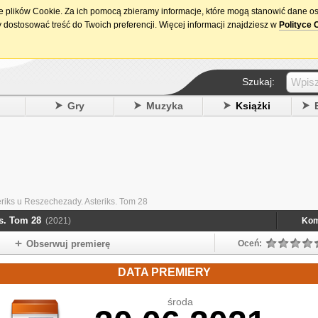
ie plików Cookie. Za ich pomocą zbieramy informacje, które mogą stanowić dane o
15. urodziny DataPremiery.pl
 dostosować treść do Twoich preferencji. Więcej informacji znajdziesz w
Polityce 
Szukaj:
y
Gry
Muzyka
Książki
eriks u Reszechezady. Asteriks. Tom 28
ks. Tom 28
(2021)
Kom
Obserwuj premierę
Oceń:
DATA PREMIERY
środa