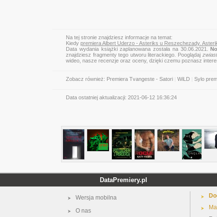
Na tej stronie znajdziesz informacje na temat:
Kiedy
premiera Albert Uderzo - Asteriks u Reszechezady. Aster
Data wydania książki zaplanowana została na 30.06.2021.
No
znajdziesz fragmenty tego utworu literackiego. Pooglądaj
zwias
wideo, nasze recenzje oraz oceny, dzięki czemu poznasz inter
Zobacz również:
Premiera Tvangeste - Satori
|
WiLD
|
Sylo prem
Data ostatniej aktualizacji:
2021-06-12 16:36:24
DataPremiery.pl
Do
Wersja mobilna
Ma
O nas