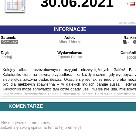
30.06.2021
zgłoś popr
INFORMACJE
Gatunek:
Autor:
Rankin
Komiksy
Albert Uderzo
-
Tagi:
Wydawnictwo:
Odnośnik
[dodaj]
Egmont Polska
[doda
Kolejny album przezabawnych przygód niezwyciężonych Galów! Bar
Kakofoniks cierpi na dziwną przypadłość – za każdym razem, gdy wydobywa 
siebie głos, zaczyna padać deszcz. Okazuje się jednak, że jego choroba moż
być dla niektórych zbawienna – w dalekich Indiach panuje susza i jedyni
Kakofoniks może sprowadzić tam obfite opady. Jeśli mu się nie uda, miejscow
księżniczka Reszehezada zostanie złożona w ofierze. Bard wraz z Asteriksem 
Obeliksem oraz indyjskim fakirem wyruszają w długą i pełną niebezpieczeńst
podróż. Czy zdążą na czas sprowadzić deszcz?
KOMENTARZE
Powyższy opis pochodzi od wydawcy.
Nie ma jeszcze komentarzy
podziel się swoją opinią na temat tej premiery!