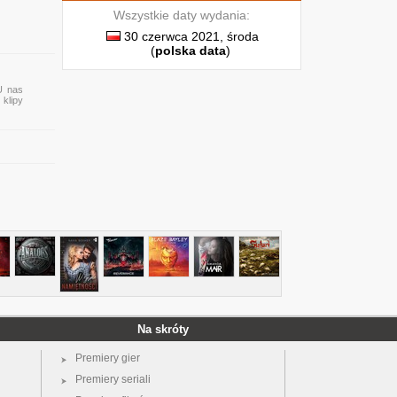
Wszystkie daty wydania:
30 czerwca 2021, środa
(
polska data
)
U nas
 klipy
Na skróty
Premiery gier
Premiery seriali