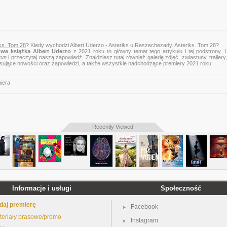
iks. Tom 28
? Kiedy wychodzi Albert Uderzo - Asteriks u Reszechezady. Asteriks. Tom 28?
wa książka Albert Uderzo
z 2021 roku to główny temat tego artykułu i tej podstrony. 
tun
i przeczytaj naszą zapowiedź. Znajdziesz tutaj również galerię zdjęć, zwiastuny, trailery,
esujące nowości oraz zapowiedzi, a także wszystkie nadchodzące premiery 2021 roku.
iera
Recently Viewed
Informacje i usługi
Społeczność
daj premierę
Facebook
teriały prasowe/promo
Instagram