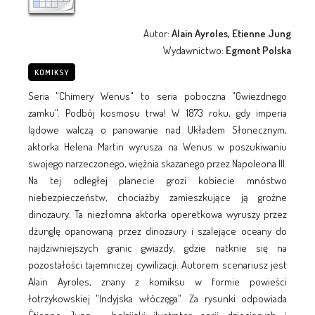
Autor:
Alain Ayroles, Etienne Jung
Wydawnictwo:
Egmont Polska
KOMIKSY
Seria "Chimery Wenus" to seria poboczna "Gwiezdnego
zamku". Podbój kosmosu trwa! W 1873 roku, gdy imperia
lądowe walczą o panowanie nad Układem Słonecznym,
aktorka Helena Martin wyrusza na Wenus w poszukiwaniu
swojego narzeczonego, więźnia skazanego przez Napoleona III.
Na tej odległej planecie grozi kobiecie mnóstwo
niebezpieczeństw, chociażby zamieszkujące ją groźne
dinozaury. Ta niezłomna aktorka operetkowa wyruszy przez
dżunglę opanowaną przez dinozaury i szalejące oceany do
najdziwniejszych granic gwiazdy, gdzie natknie się na
pozostałości tajemniczej cywilizacji. Autorem scenariusz jest
Alain Ayroles, znany z komiksu w formie powieści
łotrzykowskiej "Indyjska włóczęga". Za rysunki odpowiada