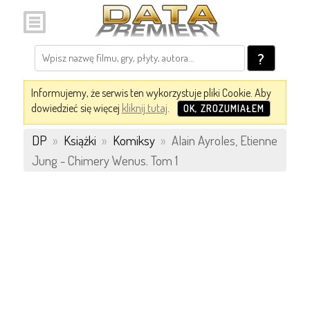
?
Informujemy, że serwis ten wykorzystuje pliki Cookie. Aby
dowiedzieć się więcej
kliknij tutaj
.
OK, ZROZUMIAŁEM
DP
»
Książki
»
Komiksy
»
Alain Ayroles, Etienne
Jung - Chimery Wenus. Tom 1