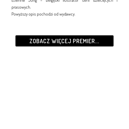
Étienne Jung – belgijski ilustrator serii dziecięcych i
prasowych.
Powyższy opis pochodzi od wydawcy.
ZOBACZ WIĘCEJ PREMIER...