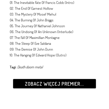
01. The Inevitable Fate Of Francis Cobb (Intro)
02. The End Of Earnest Hollow
03. The Mystery Of Mosef Mehul
04. The Burning Of John Briggs
05. The Journey Of Nathaniel Johnson
06. The Undoing Of An Unknown (Interlude)
07. The Fall Of Maximillian Montagne
08. The Sleep Of Eve Saldana
09. The Demise Of John Dunn
10. The Hanging Of Edward Hope (Outro)
Tagi
:
Death doom metal
ZOBACZ WIĘCEJ PREMIER...