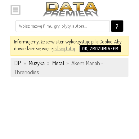
?
Informujemy, że serwis ten wykorzystuje pliki Cookie. Aby
dowiedzieć się więcej
kliknij tutaj
.
OK, ZROZUMIAŁEM
DP
»
Muzyka
»
Metal
»
Akem Manah -
Threnodies