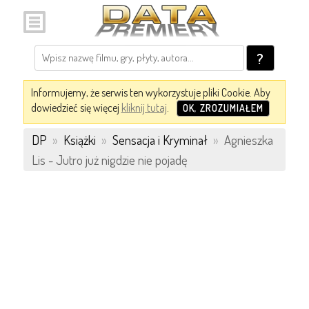
?
Informujemy, że serwis ten wykorzystuje pliki Cookie. Aby
dowiedzieć się więcej
kliknij tutaj
.
OK, ZROZUMIAŁEM
DP
»
Książki
»
Sensacja i Kryminał
»
Agnieszka
Lis - Jutro już nigdzie nie pojadę