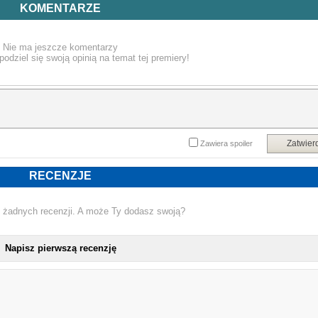
Gdy stopniowo odzyskuje pamięć, Anka odkrywa, że przeszłość nie pasuje d
KOMENTARZE
historii, którą słyszy od bliskich. Tajemnicza pocztówka z Paryża, dziwne notatki 
urywki wspomnień burzą obraz perfekcyjnego małżeństwa.
Nie ma jeszcze komentarzy
Im więcej sobie przypomina, tym mocniej czuje, że największą tajemnicą nie jes
podziel się swoją opinią na temat tej premiery!
sam wypadek, lecz to, o czym przez lata próbowała zapomnieć.
Powyższy opis pochodzi od wydawcy.
Zatwier
Zawiera spoiler
RECENZJE
 żadnych recenzji. A może Ty dodasz swoją?
Napisz pierwszą recenzję
NOWA KSIĄŻKA AGNIESZKA J