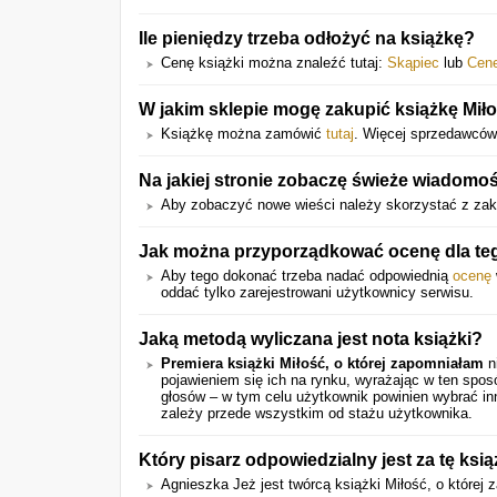
Ile pieniędzy trzeba odłożyć na książkę?
Cenę książki można znaleźć tutaj:
Skąpiec
lub
Cen
W jakim sklepie mogę zakupić książkę Mił
Książkę można zamówić
tutaj
. Więcej sprzedawców z
Na jakiej stronie zobaczę świeże wiadomoś
Aby zobaczyć nowe wieści należy skorzystać z zakł
Jak można przyporządkować ocenę dla teg
Aby tego dokonać trzeba nadać odpowiednią
ocenę
oddać tylko zarejestrowani użytkownicy serwisu.
Jaką metodą wyliczana jest nota książki?
Premiera książki Miłość, o której zapomniałam
n
pojawieniem się ich na rynku, wyrażając w ten spo
głosów – w tym celu użytkownik powinien wybrać in
zależy przede wszystkim od stażu użytkownika.
Który pisarz odpowiedzialny jest za tę ksi
Agnieszka Jeż jest twórcą książki Miłość, o której