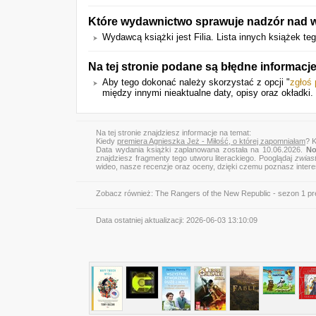
Które wydawnictwo sprawuje nadzór nad w
Wydawcą książki jest Filia. Lista innych książek t
Na tej stronie podane są błędne informac
Aby tego dokonać należy skorzystać z opcji "
zgłoś
między innymi nieaktualne daty, opisy oraz okładki.
Na tej stronie znajdziesz informacje na temat:
Kiedy
premiera Agnieszka Jeż - Miłość, o której zapomniałam
? 
Data wydania książki zaplanowana została na 10.06.2026.
No
znajdziesz fragmenty tego utworu literackiego. Pooglądaj
zwias
wideo, nasze recenzje oraz oceny, dzięki czemu poznasz inter
Zobacz również:
The Rangers of the New Republic - sezon 1 pr
Data ostatniej aktualizacji:
2026-06-03 13:10:09