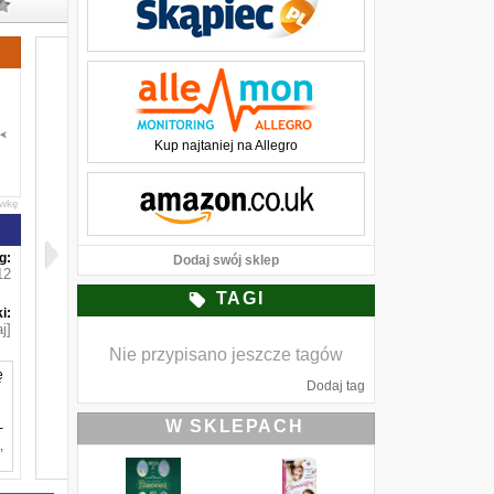
Kup najtaniej na Allegro
awkę
g:
Dodaj swój sklep
12
TAGI
i:
j]
Nie przypisano jeszcze tagów
ę
Dodaj tag
W SKLEPACH
-
,