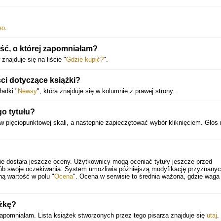
eo
.
ość, o której zapomniałam?
najduje się na liście "
Gdzie kupić?
".
ci dotyczące książki?
adki "
Newsy
", która znajduje się w kolumnie z prawej strony.
o tytułu?
w pięciopunktowej skali, a następnie zapieczętować wybór kliknięciem. Głos
ie dostała jeszcze oceny. Użytkownicy mogą oceniać tytuły jeszcze przed
sób swoje oczekiwania. System umożliwia późniejszą modyfikację przyznany
ną wartość w polu "
Ocena
". Ocena w serwisie to średnia ważona, gdzie waga
ążkę?
 zapomniałam. Lista książek stworzonych przez tego pisarza znajduje się
utaj
.