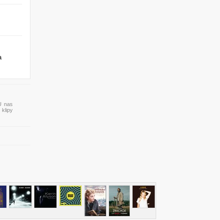
a
 U nas
 klipy