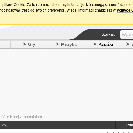
ie plików Cookie. Za ich pomocą zbieramy informacje, które mogą stanowić dane o
15. urodziny DataPremiery.pl
 dostosować treść do Twoich preferencji. Więcej informacji znajdziesz w
Polityce 
Szukaj:
y
Gry
Muzyka
Książki
ość, o której zapomniałam
026)
Pow