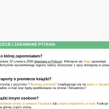
ĘŚCIEJ ZADAWANE PYTANIA
, o której zapomniałam?
stanie
10 czerwca 2026
(
premiera w Polsce
).
Kliknięcie we
flagę
spowoduje
domyślnie wyświetlanego regionu należy skorzystać z opcji dostępnej w usta
aporty o premierze książki?
zystaj z przycisku "
Obserwuj premierę
" znajdującego się na
pasku z opcjam
dres e-mail oraz będą opublikowane na stronie "Aktualności".
siążki innym osobom?
olubienie strony w serwisie Facebook
lub
ysłanie wiadomości e-mail
. Funkcje 
 w górnej części strony.