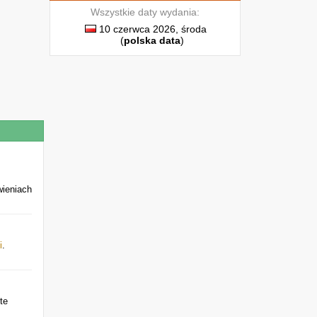
Wszystkie daty wydania:
10 czerwca 2026, środa
(
polska data
)
wieniach
i
.
te