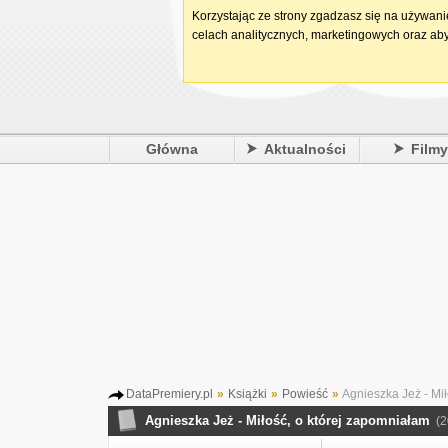
Korzystając ze strony zgadzasz się na używan
celach analitycznych, marketingowych oraz aby
Główna
Aktualności
Film
DataPremiery.pl
»
Książki
»
Powieść
»
Agnieszka Jeż - Mił
Agnieszka Jeż - Miłość, o której zapomniałam
(2