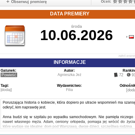
Obserwuj premierę
Oceń:
DATA PREMIERY
środa
10.06.2026
zgłoś popr
INFORMACJE
Gatunek:
Autor:
Rankin
Powieść
Agnieszka Jeż
72
9
Tagi:
Wydawnictwo:
Odnośnik
[dodaj]
Filia
[doda
Poruszająca historia o kobiecie, która dopiero po utracie wspomnień ma szans
odkryć, kim naprawdę jest.
Anna budzi się w szpitalu po wypadku samochodowym. Nie pamięta niczego 
nawet własnego męża. Adam, ceniony ortopeda, pomaga jej wrócić do życia
które wydaje się idealne: dom pod Warszawą, dwoje dzieci, szczęśliwa rodzina.