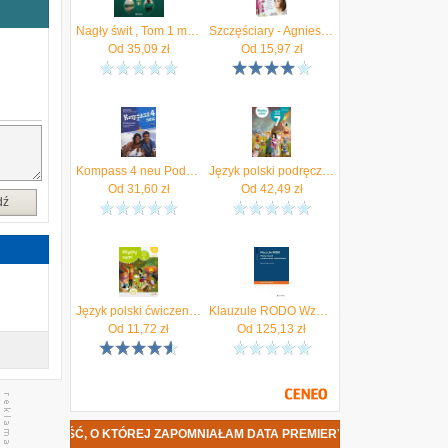
o
i
Nagły świt , Tom 1 mp3 Agnieszka Jeż - ebook
Szczęściary - Agnieszka Jeż, Paulina Płatkowska
Od
35,09
zł
Od
15,97
zł
t
Kompass 4 neu Podręcznik - Reymont Elżbieta, Sibiga Agnieszka, Jezierska-Wiejak Małgorzata
Język polski podręcznik dla klasy 7 Między nami EDYCJA 2026 - Agnieszka Łuczak
Od
31,60
zł
Od
42,49
zł
dź
Język polski ćwiczenia dla klasy 4 między nami część 2 wersja a szkoła podstawowa wydanie rozszerzone - Agnieszka Łuczak, Anna Murdzek, Kamila Krzemie
Klauzule RODO Wzory klauzul z praktycznym komentarzem - Agnieszka Sagan-Jeżowska
Od
11,72
zł
Od
125,13
zł
EŻ - MIŁOŚĆ, O KTÓREJ ZAPOMNIAŁAM DATA PREMIERY