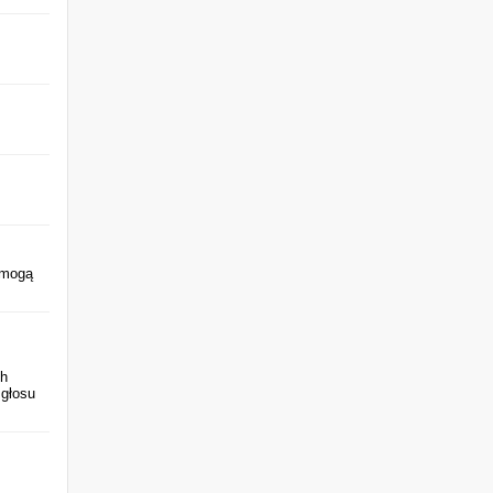
 mogą
ch
 głosu