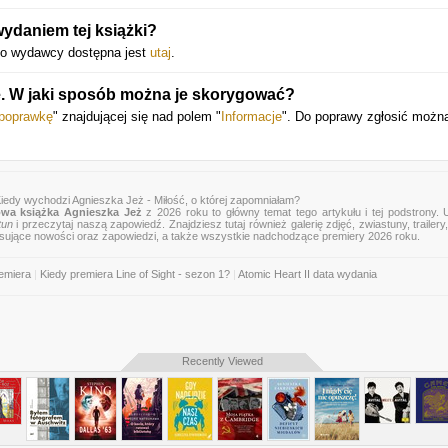
ydaniem tej książki?
ego wydawcy dostępna jest
utaj
.
je. W jaki sposób można je skorygować?
 poprawkę
" znajdującej się nad polem "
Informacje
". Do poprawy zgłosić możn
Kiedy wychodzi Agnieszka Jeż - Miłość, o której zapomniałam?
wa książka Agnieszka Jeż
z 2026 roku to główny temat tego artykułu i tej podstrony.
tun
i przeczytaj naszą zapowiedź. Znajdziesz tutaj również galerię zdjęć, zwiastuny, trailery,
esujące nowości oraz zapowiedzi, a także wszystkie nadchodzące premiery 2026 roku.
emiera
|
Kiedy premiera Line of Sight - sezon 1?
|
Atomic Heart II data wydania
Recently Viewed