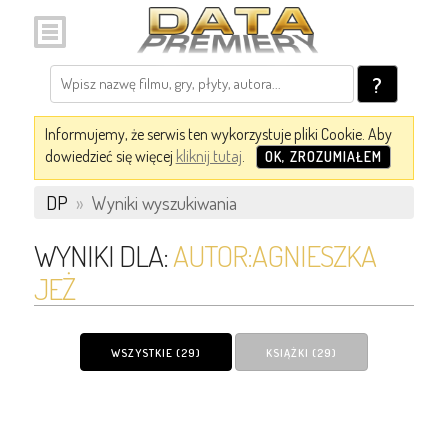
?
Informujemy, że serwis ten wykorzystuje pliki Cookie. Aby
dowiedzieć się więcej
kliknij tutaj
.
OK, ZROZUMIAŁEM
DP
»
Wyniki wyszukiwania
WYNIKI DLA:
AUTOR:AGNIESZKA
JEŻ
WSZYSTKIE (29)
KSIĄŻKI (29)