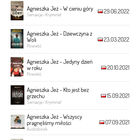
Agnieszka Jeż - W cieniu góry
29.06.2022
Sensacja i Kryminał
Agnieszka Jeż - Dziewczyna z
23.03.2022
Woli
Powieść
Agnieszka Jeż - Jedyny dzień
20.10.2021
w roku
Powieść
Agnieszka Jeż - Kto jest bez
15.09.2021
grzechu
Sensacja i Kryminał
Agnieszka Jeż - Wszyscy
07.09.2021
pragnęliśmy miłości
Audiobook