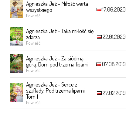
Agnieszka Jeż - Miłość warta
17.06.2020
wszystkiego
Powieść
Agnieszka Jeż - Taka miłość się
22.01.2020
zdarza
Powieść
Agnieszka Jeż - Za siódmą
07.08.2019
górą. Dom pod trzema lipami
Powieść
Agnieszka Jeż - Serce z
szuflady. Pod trzema lipami.
27.02.2019
Tom 1
Powieść