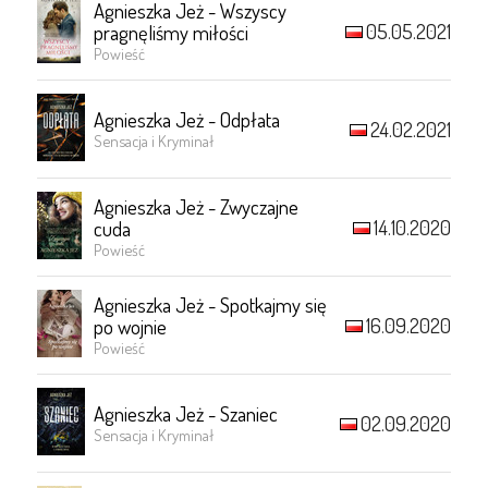
Agnieszka Jeż - Wszyscy
05.05.2021
pragnęliśmy miłości
Powieść
Agnieszka Jeż - Odpłata
24.02.2021
Sensacja i Kryminał
Agnieszka Jeż - Zwyczajne
14.10.2020
cuda
Powieść
Agnieszka Jeż - Spotkajmy się
16.09.2020
po wojnie
Powieść
Agnieszka Jeż - Szaniec
02.09.2020
Sensacja i Kryminał