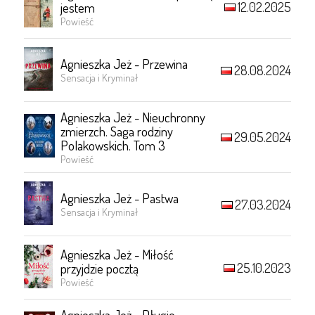
12.02.2025
jestem
Powieść
Agnieszka Jeż - Przewina
28.08.2024
Sensacja i Kryminał
Agnieszka Jeż - Nieuchronny
zmierzch. Saga rodziny
29.05.2024
Polakowskich. Tom 3
Powieść
Agnieszka Jeż - Pastwa
27.03.2024
Sensacja i Kryminał
Agnieszka Jeż - Miłość
25.10.2023
przyjdzie pocztą
Powieść
Agnieszka Jeż - Długie