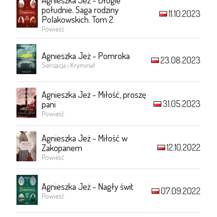
południe. Saga rodziny
11.10.2023
Polakowskich. Tom 2
Powieść
Agnieszka Jeż - Pomroka
23.08.2023
Sensacja i Kryminał
Agnieszka Jeż - Miłość, proszę
31.05.2023
pani
Powieść
Agnieszka Jeż - Miłość w
12.10.2022
Zakopanem
Powieść
Agnieszka Jeż - Nagły świt
07.09.2022
Powieść