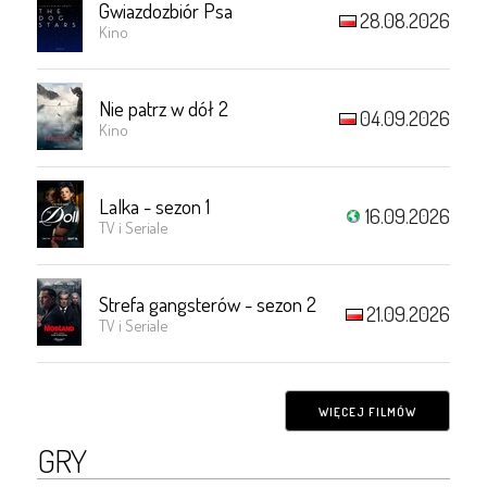
Gwiazdozbiór Psa
28.08.2026
Kino
Nie patrz w dół 2
04.09.2026
Kino
Lalka - sezon 1
16.09.2026
TV i Seriale
Strefa gangsterów - sezon 2
21.09.2026
TV i Seriale
WIĘCEJ FILMÓW
GRY