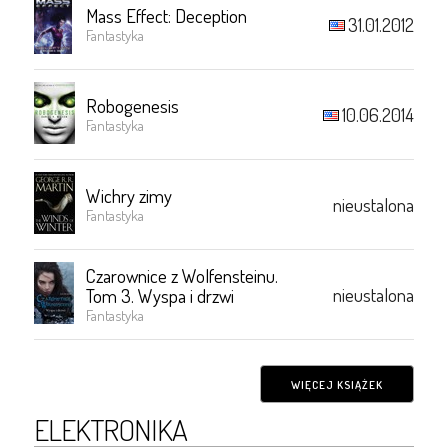
Mass Effect: Deception
31.01.2012
Fantastyka
Robogenesis
10.06.2014
Fantastyka
Wichry zimy
nieustalona
Fantastyka
Czarownice z Wolfensteinu.
nieustalona
Tom 3. Wyspa i drzwi
Fantastyka
WIĘCEJ KSIĄŻEK
ELEKTRONIKA