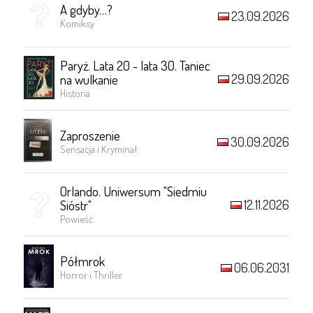
A gdyby…?
23.09.2026
Komiksy
Paryż. Lata 20 - lata 30. Taniec
29.09.2026
na wulkanie
Historia
Zaproszenie
30.09.2026
Sensacja i Kryminał
Orlando. Uniwersum "Siedmiu
12.11.2026
Sióstr"
Powieść
Półmrok
06.06.2031
Horror i Thriller