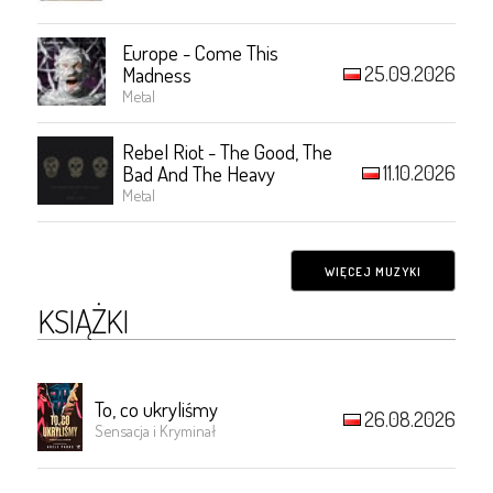
Europe - Come This
25.09.2026
Madness
Metal
Rebel Riot - The Good, The
11.10.2026
Bad And The Heavy
Metal
WIĘCEJ MUZYKI
KSIĄŻKI
To, co ukryliśmy
26.08.2026
Sensacja i Kryminał