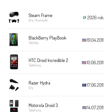
Steam Frame
2026 rok
Gry i Konsole
BlackBerry PlayBook
19.04.2011
Tablety
HTC Droid Incredible 2
10.06.2011
Telefony
Razer Hydra
17.06.2011
Gry
Motorola Droid 3
14.07.2011
Telefony