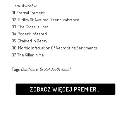
Lista utworów:
01. Eternal Torment
02. Futility Of Awaited Disencumbrance
03. The Cross Is Lost
04. Rodent Infested
05. Chained In Decay
06. Morbid Infatuation Of Necrotizing Sentiments
07. The Killer In Me
Tagi
:
Deathcore
,
Brutal death metal
ZOBACZ WIĘCEJ PREMIER...