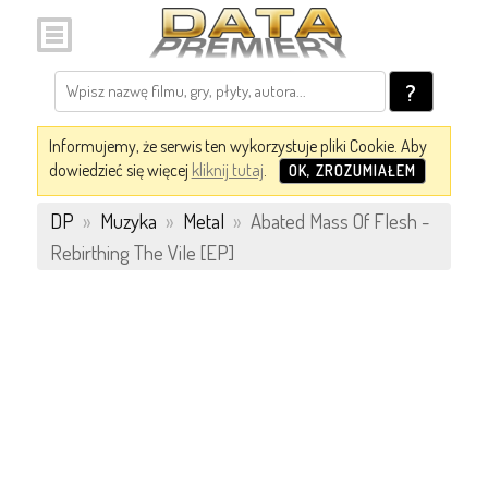
?
Informujemy, że serwis ten wykorzystuje pliki Cookie. Aby
dowiedzieć się więcej
kliknij tutaj
.
OK, ZROZUMIAŁEM
DP
»
Muzyka
»
Metal
»
Abated Mass Of Flesh -
Rebirthing The Vile [EP]