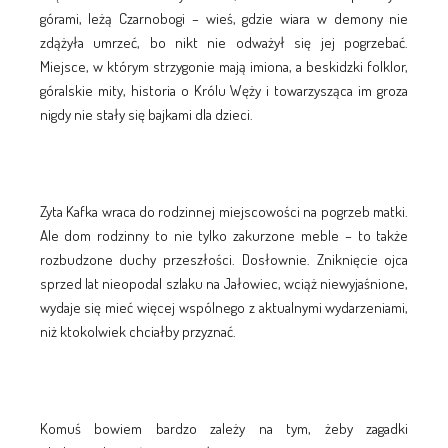
górami, leżą Czarnobogi – wieś, gdzie wiara w demony nie
zdążyła umrzeć, bo nikt nie odważył się jej pogrzebać.
Miejsce, w którym strzygonie mają imiona, a beskidzki folklor,
góralskie mity, historia o Królu Węży i towarzysząca im groza
nigdy nie stały się bajkami dla dzieci.
Zyta Kafka wraca do rodzinnej miejscowości na pogrzeb matki.
Ale dom rodzinny to nie tylko zakurzone meble – to także
rozbudzone duchy przeszłości. Dosłownie. Zniknięcie ojca
sprzed lat nieopodal szlaku na Jałowiec, wciąż niewyjaśnione,
wydaje się mieć więcej wspólnego z aktualnymi wydarzeniami,
niż ktokolwiek chciałby przyznać.
Komuś bowiem bardzo zależy na tym, żeby zagadki