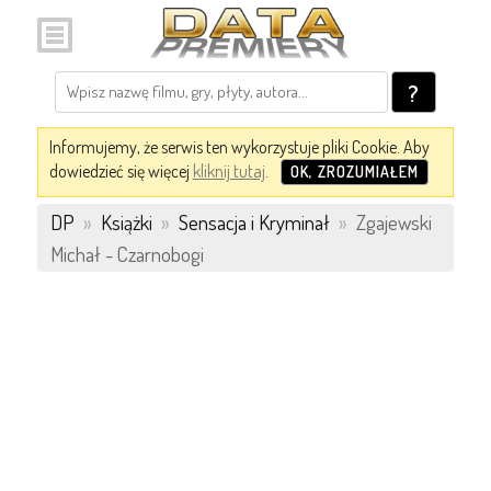
?
Informujemy, że serwis ten wykorzystuje pliki Cookie. Aby
dowiedzieć się więcej
kliknij tutaj
.
OK, ZROZUMIAŁEM
DP
»
Książki
»
Sensacja i Kryminał
»
Zgajewski
Michał - Czarnobogi