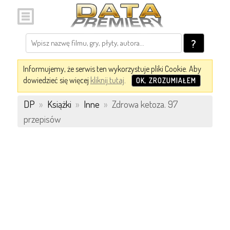
?
Informujemy, że serwis ten wykorzystuje pliki Cookie. Aby
dowiedzieć się więcej
kliknij tutaj
.
OK, ZROZUMIAŁEM
DP
»
Książki
»
Inne
»
Zdrowa ketoza. 97
przepisów