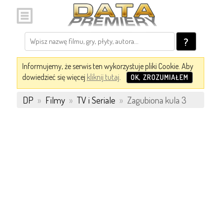
?
Informujemy, że serwis ten wykorzystuje pliki Cookie. Aby
dowiedzieć się więcej
kliknij tutaj
.
OK, ZROZUMIAŁEM
DP
»
Filmy
»
TV i Seriale
»
Zagubiona kula 3