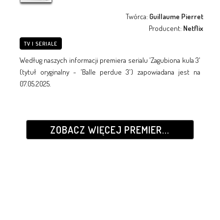
Twórca:
Guillaume Pierret
Producent:
Netflix
TV I SERIALE
Według naszych informacji premiera serialu 'Zagubiona kula 3'
(tytuł oryginalny - 'Balle perdue 3') zapowiadana jest na
07.05.2025.
ZOBACZ WIĘCEJ PREMIER...