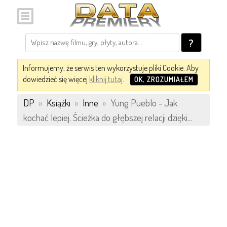
?
Informujemy, że serwis ten wykorzystuje pliki Cookie. Aby
dowiedzieć się więcej
kliknij tutaj
.
OK, ZROZUMIAŁEM
DP
»
Książki
»
Inne
»
Yung Pueblo - Jak
kochać lepiej. Ścieżka do głębszej relacji dzięki...