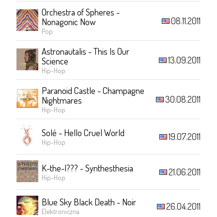
Orchestra of Spheres -
08.11.2011
Nonagonic Now
Pop
Astronautalis - This Is Our
13.09.2011
Science
Hip-Hop
Paranoid Castle - Champagne
30.08.2011
Nightmares
Hip-Hop
Solé - Hello Cruel World
19.07.2011
Hip-Hop
K-the-I??? - Synthesthesia
21.06.2011
Hip-Hop
Blue Sky Black Death - Noir
26.04.2011
Elektroniczna