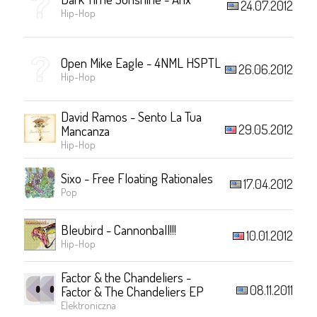
24.07.2012
Hip-Hop
Open Mike Eagle - 4NML HSPTL
26.06.2012
Hip-Hop
David Ramos - Sento La Tua
29.05.2012
Mancanza
Hip-Hop
Sixo - Free Floating Rationales
17.04.2012
Pop
Bleubird - Cannonball!!!
10.01.2012
Hip-Hop
Factor & the Chandeliers -
08.11.2011
Factor & The Chandeliers EP
Elektroniczna