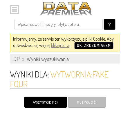
?
Informujemy, że serwis ten wykorzystuje pliki Cookie. Aby
dowiedzieć się więcej
kliknij tutaj
.
OK, ZROZUMIAŁEM
DP
»
Wyniki wyszukiwania
WYNIKI DLA:
WYTWORNIA:FAKE
FOUR
WSZYSTKIE (13)
MUZYKA (13)