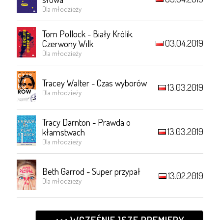
Dla młodzieży
Tom Pollock - Biały Królik.
03.04.2019
Czerwony Wilk
Dla młodzieży
Tracey Walter - Czas wyborów
13.03.2019
Dla młodzieży
Tracy Darnton - Prawda o
13.03.2019
kłamstwach
Dla młodzieży
Beth Garrod - Super przypał
13.02.2019
Dla młodzieży
<<< WCZEŚNIEJSZE PREMIERY