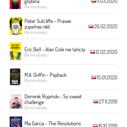
11.03.2020
głębina
Dla młodzieży
Peter Sutcliffe - Prawie
26.02.2020
zupełnie nikt
Dla młodzieży
Eric Bell - Alan Cole nie tańczy
12.02.2020
Dla młodzieży
M.A. Griffin - Payback
15.01.2020
Dla młodzieży
Dominik Rupiński - So sweet
27.11.2019
challenge
Dla młodzieży
Mia Garcia - The Resolutions
16.10.2019