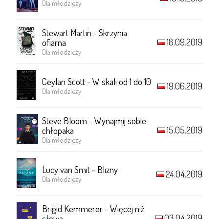
Dla młodzieży
Stewart Martin - Skrzynia
18.09.2019
ofiarna
Dla młodzieży
Ceylan Scott - W skali od 1 do 10
19.06.2019
Dla młodzieży
Steve Bloom - Wynajmij sobie
15.05.2019
chłopaka
Dla młodzieży
Lucy van Smit - Blizny
24.04.2019
Dla młodzieży
Brigid Kemmerer - Więcej niż
03.04.2019
słowa