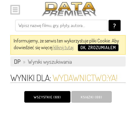
?
Informujemy, że serwis ten wykorzystuje pliki Cookie. Aby
dowiedzieć się więcej
kliknij tutaj
.
OK, ZROZUMIAŁEM
DP
»
Wyniki wyszukiwania
WYNIKI DLA:
WYDAWNICTWO:YA!
WSZYSTKIE (69)
KSIĄŻKI (69)