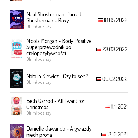
Neal Shusterman, Jarrod
18.05.2022
Shusterman - Roxy
Dla młodzieży
Nicola Morgan - Body Positive.
Superprzewodnik po
23.03.2022
ciałopozytywności
Dla młodzieży
Natalia Klewicz - Czy to sen?
09.02.2022
Dla młodzieży
Beth Garrod - All I want for
11.11.2021
Christmas
Dla młodzieży
Danielle Jawando - A gwiazdy
13.10.2021
niech płoną