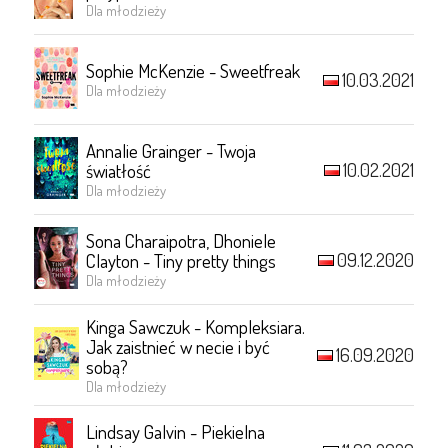
Dla młodzieży
Sophie McKenzie - Sweetfreak
10.03.2021
Dla młodzieży
Annalie Grainger - Twoja
10.02.2021
światłość
Dla młodzieży
Sona Charaipotra, Dhoniele
09.12.2020
Clayton - Tiny pretty things
Dla młodzieży
Kinga Sawczuk - Kompleksiara.
Jak zaistnieć w necie i być
16.09.2020
sobą?
Dla młodzieży
Lindsay Galvin - Piekielna