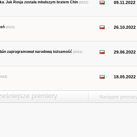
oka. Jak Rosja została młodszym bratem Chin
09.11.2022
(2022)
zeń
26.10.2022
(2022)
 Orbán zaprogramował narodową tożsamość
29.06.2022
(2022)
18.05.2022
2022)
eśniejsze premiery
Następne premier