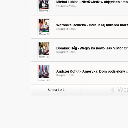
Michał Lubina - Niedźwiedź w objęciach sm
Książki ::
Faktu
Weronika Rokicka - Indie. Kraj miliarda mar
Książki ::
Faktu
Dominik Héjj - Węgry na nowo. Jak Viktor
Książki ::
Faktu
Andrzej Kohut - Ameryka. Dom podzielony
(
Książki ::
Faktu
Wcz
Strona 1 z 1