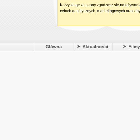
Korzystając ze strony zgadzasz się na używan
celach analitycznych, marketingowych oraz aby
Główna
Aktualności
Film