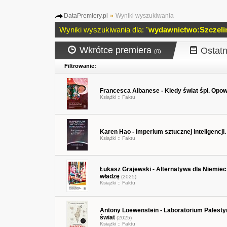
DataPremiery.pl
»
Wyniki wyszukiwania
Wyniki wyszukiwania dla: "
wydawnictwo:Szczeli
Wkrótce premiera
Ostatn
(0)
Filtrowanie:
Francesca Albanese - Kiedy świat śpi. Opowi
Książki ::
Faktu
Karen Hao - Imperium sztucznej inteligencj
Książki ::
Faktu
Łukasz Grajewski - Alternatywa dla Niemiec
władzę
(2025)
Książki ::
Faktu
Antony Loewenstein - Laboratorium Palestyn
świat
(2025)
Książki ::
Faktu