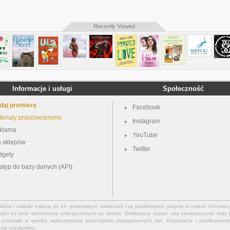
Recently Viewed
Informacje i usługi
Społeczność
daj premierę
Facebook
teriały prasowe/promo
Instagram
klama
YouTube
a sklepów
Twitter
dgety
stęp do bazy danych (API)
ów i okładki należą do ich prawowitych właścicieli i są publikowane jedynie w celach informacy
ości za treść komentarzy umieszczonych na stronie. Dokładamy starań, aby zamieszczone daty b
powstałe w wyniku wykorzystania potencjalnie niepoprawnych dat. Kopiowane i publikowanie 
ację
regulaminu
.