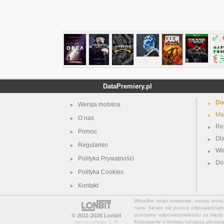
DataPremiery.pl
Do
Wersja mobilna
Ma
O nas
Re
Pomoc
Dl
Regulamin
Wi
Polityka Prywatności
Do
Polityka Cookies
Kontakt
Wszelkie znaki towarowe, nazwy produkt
nami. Serwis nie ponosi odpowiedzialn
ponosimy odpowiedzialności za błędy 
© 2011-2026
Lonbit
Korzystanie z serwisu oznacza akcept
wersja serwisu: 2.75