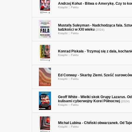
Andrzej Kohut - Bitwa o Amerykę. Czy to k
Książki ::
Faktu
Mustafa Suleyman - Nadchodząca fala. Sztuc
ludzkości w XXI wieku
(2024)
Książki ::
Faktu
Konrad Piskała - Trzymaj się z dala, kochan
Książki ::
Faktu
Ed Conway - Skarby Ziemi. Sześć surowców, 
Książki ::
Faktu
Geoff White - Wielki skok Grupy Lazarus. Od
kulisami cyberwojny Korei Północnej
(2024)
Książki ::
Faktu
Michał Lubina - Chiński obwarzanek. Od Tajw
Książki ::
Faktu