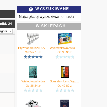
WYSZUKIWANE
Najczęściej wyszukiwanie hasła
niki: 24
W SKLEPACH
egorii
Pryzmat Kieliszki Kryształowe Likier Za-890 45 Gr.Magda
Wydawnictwo Astra Tablet Do Nauki Matematyki Lcd Astrafun Polski Lektor 19×15cm 1Szt.Mix
Od
242,15
zł
Od
35,96
zł
Wielogłowa hydra
Stanisław Lem. Wypędzony z Wysokiego Zamku
Od
36,34
zł
Od
42,82
zł