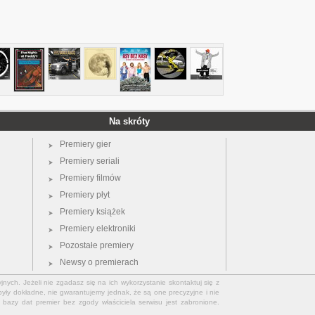
Na skróty
Premiery gier
Premiery seriali
Premiery filmów
Premiery płyt
Premiery książek
Premiery elektroniki
Pozostałe premiery
Newsy o premierach
jnych. Jeżeli nie zgadasz się na ich wykorzystanie skontaktuj się z
yły dokładne, nie gwarantujemy jednak, że są one precyzyjne i nie
bazy dat premier bez zgody właściciela serwisu jest zabronione.