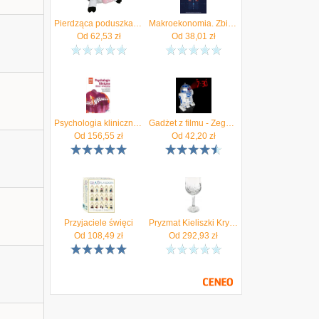
Pierdząca poduszka - Czarno-Biała Krowa
Makroekonomia. Zbiór zadań
Od
62,53
zł
Od
38,01
zł
Psychologia kliniczna dzieci i młodzieży. Wydanie nowe Wydawnictwo Naukowe PWN
Gadżet z filmu - Zegar Star Wars z Projektorem
Od
156,55
zł
Od
42,20
zł
Przyjaciele święci
Pryzmat Kieliszki Kryształowe Wino Za 890 170 Gr.Magda
Od
108,49
zł
Od
292,93
zł