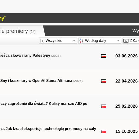
ny
"
ie premiery
Wy
(24)
Wszystkie
Według daty
Z Kat
eści, słowa i rany Palestyny
03.06.2026
(2026)
i. Sny i koszmary w OpenAI Sama Altmana
22.04.2026
(2026)
 czy zagrożenie dla świata? Kulisy marszu AfD po
25.02.2026
a. Jak Izrael eksportuje technologię przemocy na cały
15.10.2025