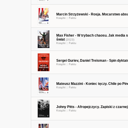
Marcin Strzyżewski - Rosja. Mocarstwo abs
Książki ::
Faktu
Max Fisher - W trybach chaosu. Jak media
świat
(2023)
Książki ::
Faktu
Sergei Guriev, Daniel Treisman - Spin dyktat
Książki ::
Faktu
Mateusz Mazzini - Koniec tęczy. Chile po Pi
Książki ::
Faktu
Johny Pitts - Afropejczycy. Zapiski z czarne
Książki ::
Faktu