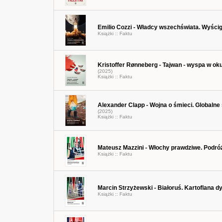
Emilio Cozzi - Władcy wszechświata. Wyści
Książki ::
Faktu
Kristoffer Rønneberg - Tajwan - wyspa w ok
(2025)
Książki ::
Faktu
Alexander Clapp - Wojna o śmieci. Globaln
(2025)
Książki ::
Faktu
Mateusz Mazzini - Włochy prawdziwe. Podróż 
Książki ::
Faktu
Marcin Strzyżewski - Białoruś. Kartoflana d
Książki ::
Faktu