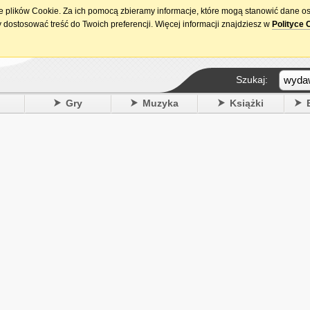
ie plików Cookie. Za ich pomocą zbieramy informacje, które mogą stanowić dane o
15. urodziny DataPremiery.pl
 dostosować treść do Twoich preferencji. Więcej informacji znajdziesz w
Polityce 
Szukaj:
y
Gry
Muzyka
Książki