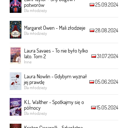
25.09.2024
potworów
Dla młodzieży
Margaret Owen - Mali złodzieje
28.08.2024
Dla młodzieży
Laura Savaes - To nie było tylko
31.07.2024
lato. Tom 2
Inne
Laura Nowlin - Gdybym wyznał
05.06.2024
jej prawdę
Dla młodzieży
K.L. Walther - Spotkajmy się o
15.05.2024
północy
Dla młodzieży
Kristen Ciccarelli - Szkarłatna