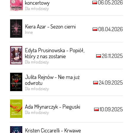
06.05.2026
koncertowy
Dla młodzieży
Kiera Azar - Sezon cierni
08.04.2026
Inne
Edyta Prusinowska - Popiół,
26.11.2025
który z nas zostanie
Dla młodzieży
Julita Rejnów - Nie ma już
24.09.2025
odwrotu
Dla młodzieży
Ada Młynarczyk - Pieguski
10.09.2025
Dla młodzieży
Kristen Ciccarelli - Krwawe