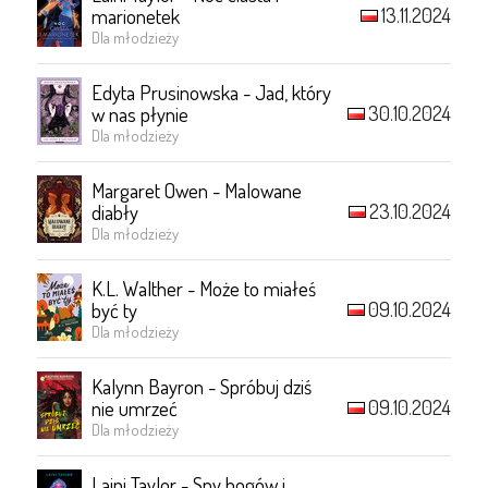
13.11.2024
marionetek
Dla młodzieży
Edyta Prusinowska - Jad, który
30.10.2024
w nas płynie
Dla młodzieży
Margaret Owen - Malowane
23.10.2024
diabły
Dla młodzieży
K.L. Walther - Może to miałeś
09.10.2024
być ty
Dla młodzieży
Kalynn Bayron - Spróbuj dziś
09.10.2024
nie umrzeć
Dla młodzieży
Laini Taylor - Sny bogów i