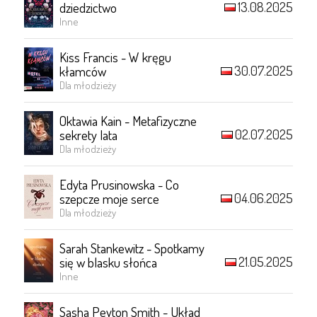
13.08.2025
dziedzictwo
Inne
Kiss Francis - W kręgu
30.07.2025
kłamców
Dla młodzieży
Oktawia Kain - Metafizyczne
02.07.2025
sekrety lata
Dla młodzieży
Edyta Prusinowska - Co
04.06.2025
szepcze moje serce
Dla młodzieży
Sarah Stankewitz - Spotkamy
21.05.2025
się w blasku słońca
Inne
Sasha Peyton Smith - Układ