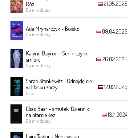
21.05.2025
Róż
Dla młodzieży
Ada Młynarczyk - Boisko
09.04.2025
Dla młodzieży
Kalynn Bayron - Sen niczym
26.02.2025
śmierć
Dla młodzieży
Sarah Stankewitz - Odnajdę cię
12.02.2025
w blasku zorzy
Inne
Elias Baar - smutek. Dziennik
13.11.2024
na otarcie łez
Dla młodzieży
Laini Taylor - Noc ciasta i