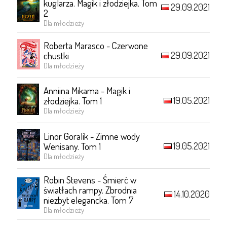
kuglarza. Magik i złodziejka. Tom
29.09.2021
2
Dla młodzieży
Roberta Marasco - Czerwone
29.09.2021
chustki
Dla młodzieży
Anniina Mikama - Magik i
19.05.2021
złodziejka. Tom 1
Dla młodzieży
Linor Goralik - Zimne wody
19.05.2021
Wenisany. Tom 1
Dla młodzieży
Robin Stevens - Śmierć w
światłach rampy. Zbrodnia
14.10.2020
niezbyt elegancka. Tom 7
Dla młodzieży