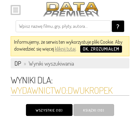
?
Informujemy, że serwis ten wykorzystuje pliki Cookie. Aby
dowiedzieć się więcej
kliknij tutaj
.
OK, ZROZUMIAŁEM
DP
»
Wyniki wyszukiwania
WYNIKI DLA:
WYDAWNICTWO:DWUKROPEK
WSZYSTKIE (10)
KSIĄŻKI (10)