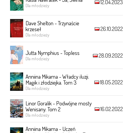
12.04.2023
Dla młodzieży
Dave Shelton - Trzynaście
26.10.2022
krzeseł
Dla młodzieży
Jutta Nymphius - Topless
28.09.2022
Dla młodzieży
Anniina Mikama - Władcy iluzji.
18.05.2022
Magik i złodziejka. Tom 3
Dla młodzieży
Linor Goralik - Podwójne mosty
16.02.2022
Wenisany. Tom 2
Dla młodzieży
Anniina Mikama - Uczeń