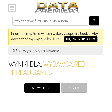
?
Informujemy, że serwis ten wykorzystuje pliki Cookie. Aby
dowiedzieć się więcej
kliknij tutaj
.
OK, ZROZUMIAŁEM
DP
»
Wyniki wyszukiwania
WYNIKI DLA:
WYDAWCA:RED
THREAD GAMES
WSZYSTKIE (3)
GRY (3)