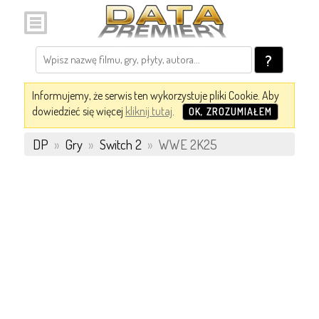
?
Informujemy, że serwis ten wykorzystuje pliki Cookie. Aby
dowiedzieć się więcej
kliknij tutaj
.
OK, ZROZUMIAŁEM
DP
»
Gry
»
Switch 2
»
WWE 2K25