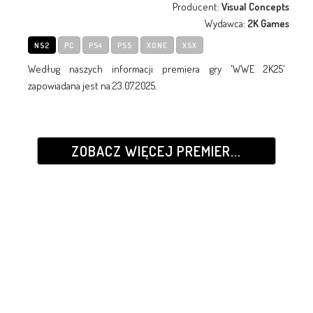
Producent:
Visual Concepts
Wydawca:
2K Games
NS2
PC
PS4
PS5
XONE
XSX
Według naszych informacji premiera gry 'WWE 2K25'
zapowiadana jest na 23.07.2025.
ZOBACZ WIĘCEJ PREMIER...