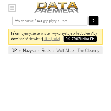
?
Informujemy, że serwis ten wykorzystuje pliki Cookie. Aby
dowiedzieć się więcej
kliknij tutaj
.
OK, ZROZUMIAŁEM
DP
»
Muzyka
»
Rock
»
Wolf Alice - The Clearing