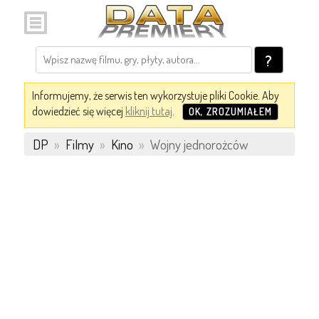
?
Informujemy, że serwis ten wykorzystuje pliki Cookie. Aby
dowiedzieć się więcej
kliknij tutaj
.
OK, ZROZUMIAŁEM
DP
»
Filmy
»
Kino
»
Wojny jednorożców