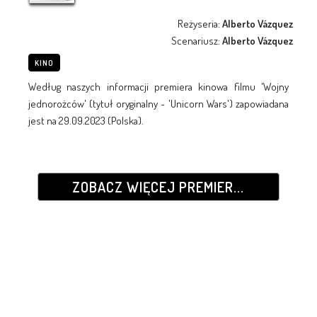
Reżyseria:
Alberto Vázquez
Scenariusz:
Alberto Vázquez
KINO
Według naszych informacji premiera kinowa filmu 'Wojny
jednorożców' (tytuł oryginalny - 'Unicorn Wars') zapowiadana
jest na 29.09.2023 (Polska).
ZOBACZ WIĘCEJ PREMIER...