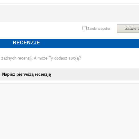
Stara, bezcenna ikona, którą szpecą ślady zaschniętej krwi, była niemy
świadkiem okrutnej bieszczadzkiej historii, znaczonej gwałtami, przemocą 
płaczem. Teraz, po latach, granica zapłonie raz jeszcze. Koszmary powrócą.
Bohaterowie znani z "Kursu na śmierć" ponownie w akcji.
Powyższy opis pochodzi od wydawcy.
Zatwier
Zawiera spoiler
RECENZJE
 żadnych recenzji. A może Ty dodasz swoją?
Napisz pierwszą recenzję
NOWA KSIĄ