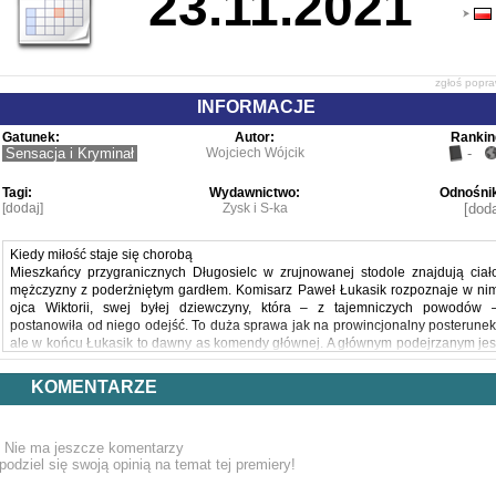
23.11.2021
zgłoś popr
INFORMACJE
Gatunek:
Autor:
Rankin
Sensacja i Kryminał
Wojciech Wójcik
-
Tagi:
Wydawnictwo:
Odnośnik
[dodaj]
Zysk i S-ka
[doda
Kiedy miłość staje się chorobą
Mieszkańcy przygranicznych Długosielc w zrujnowanej stodole znajdują ciał
mężczyzny z poderżniętym gardłem. Komisarz Paweł Łukasik rozpoznaje w ni
ojca Wiktorii, swej byłej dziewczyny, która – z tajemniczych powodów 
postanowiła od niego odejść. To duża sprawa jak na prowincjonalny posterunek
ale w końcu Łukasik to dawny as komendy głównej. A głównym podejrzanym jes
jego śmiertelny wróg.
Tymczasem Agnieszka Jamróz po ukończeniu kursu podstawowego w Akademi
KOMENTARZE
Szkolenia Policji otrzymuje pierwsze zadanie. Ma sprowadzić do Polski ciał
komendanta placówki straży granicznej, zamordowanego w najdzikszym zakątk
Bieszczadów. Sześć miesięcy wcześniej niemal w tym samym miejscu znalezion
Nie ma jeszcze komentarzy
zwłoki innego pogranicznika, tym razem z Ukrainy. Obaj zginęli w ten sa
podziel się swoją opinią na temat tej premiery!
sposób. Zabójca, grasujący na wschodniej granicy, doskonale posługuje si
nożem.