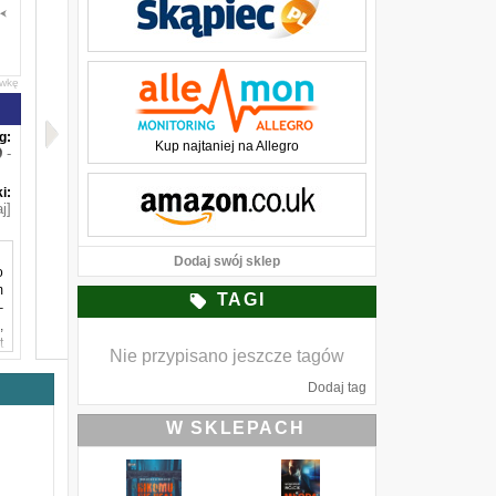
awkę
g:
Kup najtaniej na Allegro
-
i:
j]
Dodaj swój sklep
o
m
TAGI
–
,
t
Nie przypisano jeszcze tagów
i
Dodaj tag
o
u
W SKLEPACH
o
m
ę