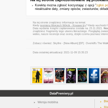
Korektę można zgłosić korzystając z opcji "
zgłoś p
nieaktualne daty, zmiany opisów, zwiastunów, okłade
Na tej stronie znajdziesz informacje na temat:
Kiedy
premiera Wojciech Wójcik - Krwawe łzy
? Kiedy wychodzi 
Data wydania książki zaplanowana została na 23.11.2021.
Now
znajdziesz fragmenty tego utworu literackiego. Pooglądaj
zwias
wideo, nasze recenzje oraz oceny, dzięki czemu poznasz inter
Zobacz również:
Skyfire - [New Album] [EP]
|
Overkill's The Wal
Data ostatniej aktualizacji:
2021-11-09 15:35:23
DataPremiery.pl
Do
Wersja mobilna
Ma