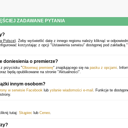
ĘŚCIEJ ZADAWANE PYTANIA
zy?
 w Polsce
).
Żeby wyświetlić datę z innego regionu należy kliknąć w odpowiedn
igurować korzystając z opcji "Ustawienia serwisu" dostępnej pod zakładką 
 doniesienia o premierze?
 z przycisku "
Obserwuj premierę
" znajdującego się na
pasku z opcjami
. Info
raz będą opublikowane na stronie "Aktualności".
siążki innym osobom?
trony w serwisie Facebook
lub
ysłanie wiadomości e-mail
. Funkcje te dostępn
strony.
iknij tutaj:
Skąpiec
lub
Ceneo
.
łzy?