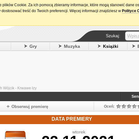
ie plików Cookie. Za ich pomocą zbieramy informacje, które mogą stanowić dane o
15. urodziny DataPremiery.pl
 dostosować treść do Twoich preferencji. Więcej informacji znajdziesz w
Polityce 
Szukaj:
y
Gry
Muzyka
Książki
h Wójcik - Krwawe łzy
Sen
Obserwuj premierę
Oceń:
DATA PREMIERY
wtorek