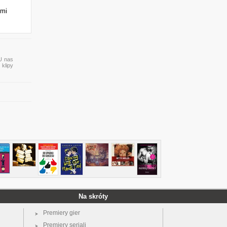
ymi
 U nas
 klipy
Na skróty
Premiery gier
Premiery seriali