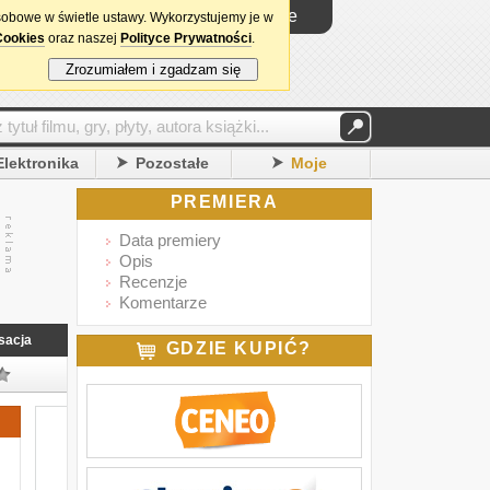
Logowanie
sobowe w świetle ustawy. Wykorzystujemy je w
Cookies
oraz naszej
Polityce Prywatności
.
Zrozumiałem i zgadzam się
Elektronika
Pozostałe
Moje
PREMIERA
Data premiery
Opis
Recenzje
Komentarze
sacja
GDZIE KUPIĆ?