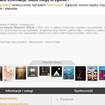
oprawkę
" umieszczonej nad polem "
Informacje
". Zgłaszać można między inn
k i plakatów.
Wojciech Wójcik - Krwawe łzy?
a książka Wojciech Wójcik
z 2021 roku to główny temat tego artykułu i tej podstrony.
tun
i przeczytaj naszą zapowiedź. Znajdziesz tutaj również galerię zdjęć, zwiastuny, trailery,
esujące nowości oraz zapowiedzi, a także wszystkie nadchodzące premiery 2021 roku.
king Dead data premiery
|
Wednesday - sezon 3 data
Recently Viewed
Informacje i usługi
Społeczność
daj premierę
Facebook
teriały prasowe/promo