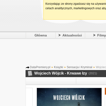
Korzystając ze strony zgadzasz się na używan
celach analitycznych, marketingowych oraz aby
Główna
Aktualności
Film
DataPremiery.pl
»
Książki
»
Sensacja i Kryminał
»
Wojciec
Wojciech Wójcik - Krwawe łzy
(2021)