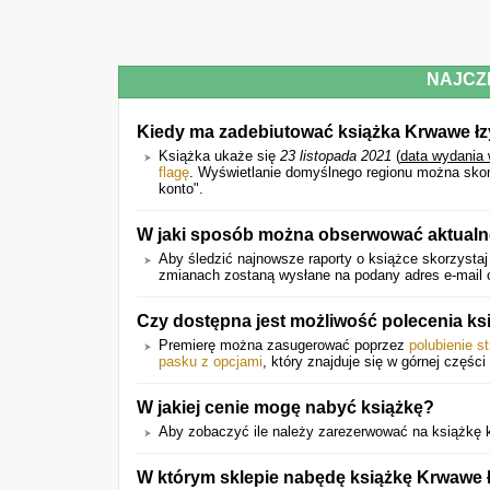
NAJCZ
Kiedy ma zadebiutować książka Krwawe ł
Książka ukaże się
23 listopada 2021
(
data wydania
flagę
. Wyświetlanie domyślnego regionu można skonf
konto".
W jaki sposób można obserwować aktualne
Aby śledzić najnowsze raporty o książce skorzystaj
zmianach zostaną wysłane na podany adres e-mail o
Czy dostępna jest możliwość polecenia k
Premierę można zasugerować poprzez
polubienie s
pasku z opcjami
, który znajduje się w górnej części 
W jakiej cenie mogę nabyć książkę?
Aby zobaczyć ile należy zarezerwować na książkę kl
W którym sklepie nabędę książkę Krwawe 