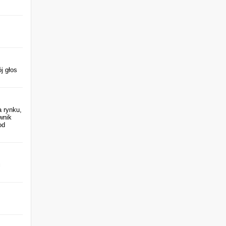
j głos
a rynku,
wnik
od
i