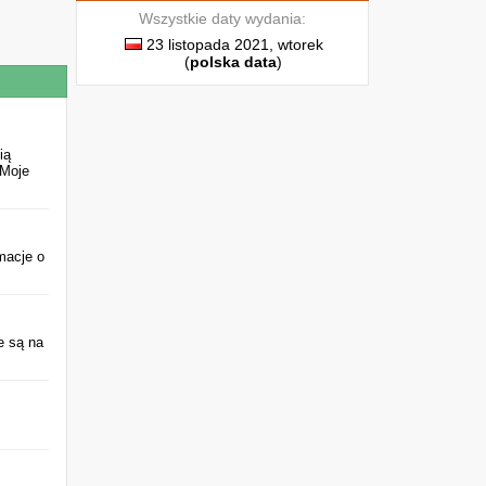
Wszystkie daty wydania:
23 listopada 2021, wtorek
(
polska data
)
ią
"Moje
rmacje o
e są na