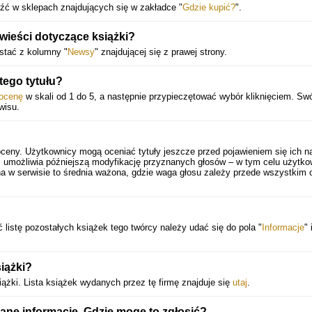
źć w sklepach znajdujących się w zakładce "
Gdzie kupić?
".
 wieści dotyczące książki?
stać z kolumny "
Newsy
" znajdującej się z prawej strony.
tego tytułu?
ocenę
w skali od 1 do 5, a następnie przypieczętować wybór kliknięciem. Swó
wisu.
oceny. Użytkownicy mogą oceniać tytuły jeszcze przed pojawieniem się ich n
 umożliwia późniejszą modyfikację przyznanych głosów – w tym celu użytko
a w serwisie to średnia ważona, gdzie waga głosu zależy przede wszystkim 
 listę pozostałych książek tego twórcy należy udać się do pola "
Informacje
" 
iążki?
żki. Lista książek wydanych przez tę firmę znajduje się
utaj
.
ane informacje. Gdzie mogę to zgłosić?