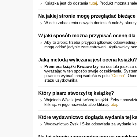
Książka jest do dostania
tutaj
. Produkt można znale
Na jakiej stronie mogę przeglądać bieżące
W celu zobaczenia nowych doniesień należy skorzy
W jaki sposób można przypisać ocenę dla 
Aby to zrobić trzeba przyporządkować odpowiednią
mogą oddać jedynie zarejestrowani użytkownicy ser
Jaką metodą wyliczana jest ocena książki?
Premiera książki Krwawe łzy
nie dostała jeszcze 
wyrażając w ten sposób swoje oczekiwania. System
powinien wybrać inną wartość w polu "
Ocena
". Ocen
stażu użytkownika.
Który pisarz stworzył tę książkę?
Wojciech Wójcik jest twórcą książki. Żeby sprawdzić
kliknąć w jego nazwisko albo kliknąć
utaj
.
Które wydawnictwo dogląda wydania tej ks
Wydawnictwo Zysk i S-ka odpowiada za wydanie ksią
Na tej stronie zaprezentowane są przekłam