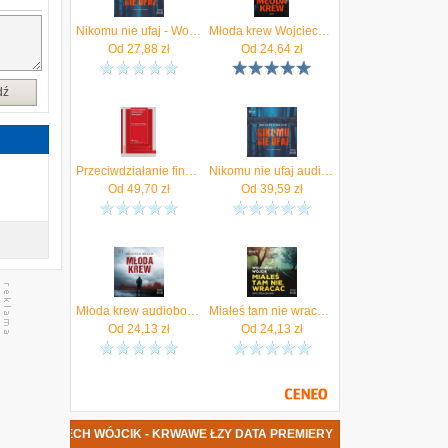
m
i
Nikomu nie ufaj - Wojciech Wójcik [AUDIOBOOK]
Młoda krew Wojciech Wójcik
Od
27,88
zł
Od
24,64
zł
dź
Przeciwdziałanie finansowaniu terroryzmu - Jerzy Wojciech Wójcik
Nikomu nie ufaj audiobook Wojciech Wójcik
Od
49,70
zł
Od
39,59
zł
Młoda krew audiobook Wojciech Wójcik
Miałeś tam nie wracać. Audiobook Wojciech Wójcik
Od
24,13
zł
Od
24,13
zł
ŻKA WOJCIECH WÓJCIK - KRWAWE ŁZY DATA PREMIERY