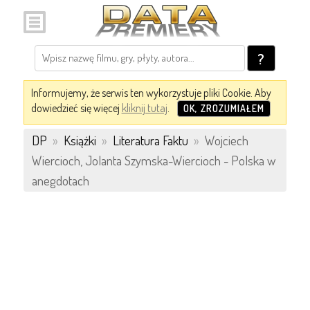
?
Informujemy, że serwis ten wykorzystuje pliki Cookie. Aby
dowiedzieć się więcej
kliknij tutaj
.
OK, ZROZUMIAŁEM
DP
»
Książki
»
Literatura Faktu
»
Wojciech
Wiercioch, Jolanta Szymska-Wiercioch - Polska w
anegdotach