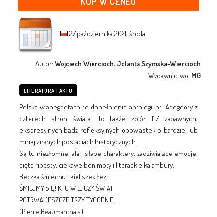
KUP W CENEO
27 października 2021, środa
Autor:
Wojciech Wiercioch, Jolanta Szymska-Wiercioch
Wydawnictwo:
MG
LITERATURA FAKTU
Polska w anegdotach to dopełnienie antologii pt. Anegdoty z
czterech stron świata. To także zbiór 1117 zabawnych,
ekspresyjnych bądź refleksyjnych opowiastek o bardziej lub
mniej znanych postaciach historycznych.
Są tu niezłomne, ale i słabe charaktery, zadziwiające emocje,
cięte riposty, ciekawe bon moty i literackie kalambury.
Beczka śmiechu i kieliszek łez.
ŚMIEJMY SIĘ! KTO WIE, CZY ŚWIAT
POTRWA JESZCZE TRZY TYGODNIE...
(Pierre Beaumarchais)