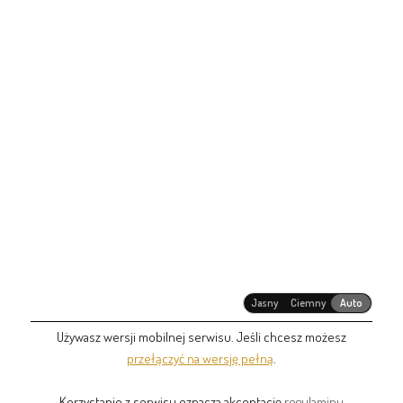
Jasny
Ciemny
Auto
Używasz wersji mobilnej serwisu. Jeśli chcesz możesz
przełączyć na wersję pełną
.
Korzystanie z serwisu oznacza akceptację
regulaminu