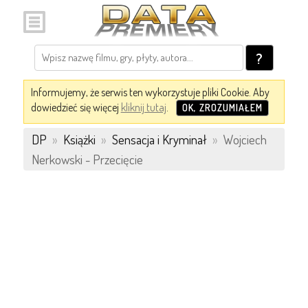
?
Informujemy, że serwis ten wykorzystuje pliki Cookie. Aby
dowiedzieć się więcej
kliknij tutaj
.
OK, ZROZUMIAŁEM
DP
»
Książki
»
Sensacja i Kryminał
»
Wojciech
Nerkowski - Przecięcie