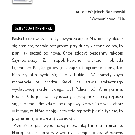
Autor:
Wojciech Nerkowski
Wydawnictwo:
Filia
SENSACJA I KRYMINAŁ
Kaśka to dziewczyna na życiowym zakręcie. Mąż idealny okazał
się draniem, została bez grosza przy duszy. Jedyne co ma, to
plan, jak zacząć od nowa. Chce zdobyć bezcenny rękopis
Szymborskiej. Za niepublikowane wiersze noblistki
tajemniczy Książę gotów jest zapłacić ogromne pieniądze.
Niestety plan sypie się i to z hukiem. W dramatycznym
momencie na drodze Kaśki los stawia statecznego
wykładowcę akademickiego, pół Polaka, pół Amerykanina.
Robert Kidd jest zafascynowany piękną nieznajomą i zgadza
się jej pomóc. Nie zdaje sobie sprawy, że właśnie wplątał się
w intrygę, za którą obojgu przyjdzie zapłacić jak nie życiem, to
przynajmniej wieloletnią odsiadką...
"Przecięcie" jest wybuchową mieszanką thrillera i romansu,
której akcja zmierza w zawrotnym tempie przez Warszawę,