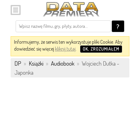
?
Informujemy, że serwis ten wykorzystuje pliki Cookie. Aby
dowiedzieć się więcej
kliknij tutaj
.
OK, ZROZUMIAŁEM
DP
»
Książki
»
Audiobook
»
Wojciech Dutka -
Japonka