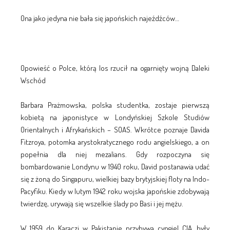
Ona jako jedyna nie bała się japońskich najeźdźców…
Opowieść o Polce, którą los rzucił na ogarnięty wojną Daleki
Wschód
Barbara Prażmowska, polska studentka, zostaje pierwszą
kobietą na japonistyce w Londyńskiej Szkole Studiów
Orientalnych i Afrykańskich – SOAS. Wkrótce poznaje Davida
Fitzroya, potomka arystokratycznego rodu angielskiego, a on
popełnia dla niej mezalians. Gdy rozpoczyna się
bombardowanie Londynu w 1940 roku, David postanawia udać
się z żoną do Singapuru, wielkiej bazy brytyjskiej floty na Indo-
Pacyfiku. Kiedy w lutym 1942 roku wojska japońskie zdobywają
twierdzę, urywają się wszelkie ślady po Basi i jej mężu.
W 1959 do Karaczi w Pakistanie przybywa cyngiel CIA, były