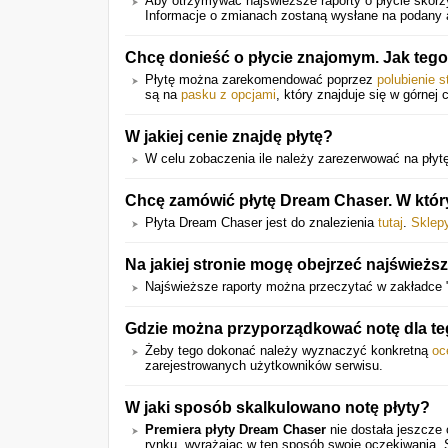
Aby otrzymywać najświeższe raporty o płycie skorzy
Informacje o zmianach zostaną wysłane na podany a
Chcę donieść o płycie znajomym. Jak teg
Płytę można zarekomendować poprzez
polubienie 
są na
pasku z opcjami
, który znajduje się w górnej 
W jakiej cenie znajdę płytę?
W celu zobaczenia ile należy zarezerwować na płytę 
Chcę zamówić płytę Dream Chaser. W któ
Płyta Dream Chaser jest do znalezienia
tutaj
.
Sklep
Na jakiej stronie mogę obejrzeć najśwież
Najświeższe raporty można przeczytać w zakładce 
Gdzie można przyporządkować notę dla te
Żeby tego dokonać należy wyznaczyć konkretną
oc
zarejestrowanych użytkowników serwisu.
W jaki sposób skalkulowano notę płyty?
Premiera płyty Dream Chaser
nie dostała jeszcze 
rynku, wyrażając w ten sposób swoje oczekiwania.