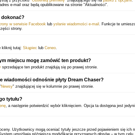
staj z przycisku "
Obserwuj premierę
" znajdującego się na
pasku z opcjami
.
dres e-mail oraz będą opublikowane na stronie "Aktualności".
o dokonać?
strony w serwisie Facebook
lub
ysłanie wiadomości e-mail
. Funkcje te umiesz
części strony.
kliknij tutaj:
Skąpiec
lub
Ceneo
.
rym miejscu mogę zamówić ten produkt?
y
sprzedające ten produkt znajdują się po prawej stronie.
sze wiadomości odnośnie płyty Dream Chaser?
"
Newsy
" znajdującej się w kolumnie po prawej stronie.
go tytułu?
enę
, a następnie potwierdzić wybór kliknięciem. Opcja ta dostępna jest jedyni
oceny. Użytkownicy mogą oceniać tytuły jeszcze przed pojawieniem się ich 
 System umożliwia późniejszą modyfikację przyznanych głosów – w tym celu