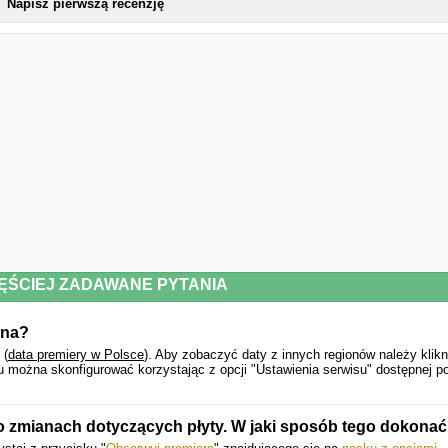
Napisz pierwszą recenzję
ĘŚCIEJ ZADAWANE PYTANIA
ana?
(
data premiery w Polsce
).
Aby zobaczyć daty z innych regionów należy klik
u można skonfigurować korzystając z opcji "Ustawienia serwisu" dostępnej p
o zmianach dotyczących płyty. W jaki sposób tego dokona