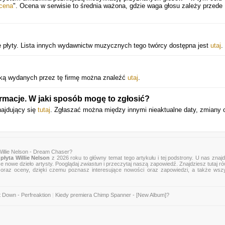
cena
". Ocena w serwisie to średnia ważona, gdzie waga głosu zależy przede
ie płyty. Lista innych wydawnictw muzycznych tego twórcy dostępna jest
utaj
.
zyką wydanych przez tę firmę można znaleźć
utaj
.
rmacje. W jaki sposób mogę to zgłosić?
najdujący się
tutaj
. Zgłaszać można między innymi nieaktualne daty, zmiany 
illie Nelson - Dream Chaser?
płyta Willie Nelson
z 2026 roku to główny temat tego artykułu i tej podstrony. U nas znaj
ce nowe dzieło artysty. Pooglądaj
zwiastun
i przeczytaj naszą zapowiedź. Znajdziesz tutaj r
zje oraz oceny, dzięki czemu poznasz interesujące nowości oraz zapowiedzi, a także wsz
 Down - Perfreaktion
|
Kiedy premiera Chimp Spanner - [New Album]?