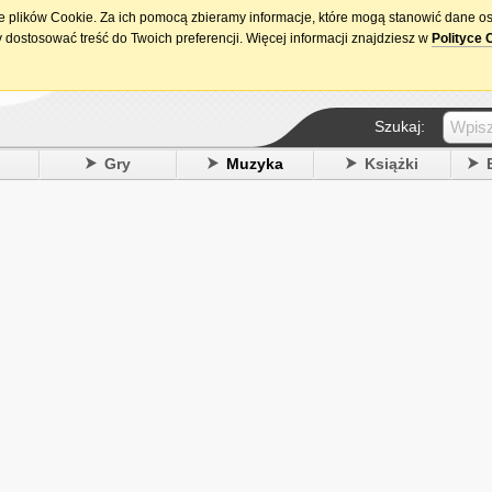
ie plików Cookie. Za ich pomocą zbieramy informacje, które mogą stanowić dane o
15. urodziny DataPremiery.pl
 dostosować treść do Twoich preferencji. Więcej informacji znajdziesz w
Polityce 
Szukaj:
y
Gry
Muzyka
Książki