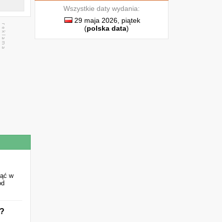
Wszystkie daty wydania:
29 maja 2026, piątek
(
polska data
)
nąć w
od
ć?