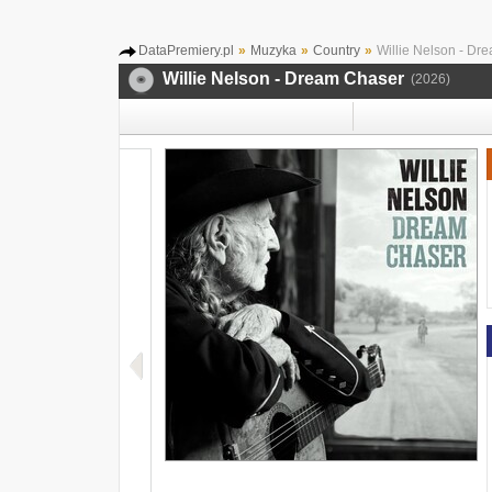
DataPremiery.pl
»
Muzyka
»
Country
»
Willie Nelson - Dr
Willie Nelson - Dream Chaser
(2026)