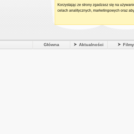
Korzystając ze strony zgadzasz się na używan
celach analitycznych, marketingowych oraz aby
Główna
Aktualności
Film