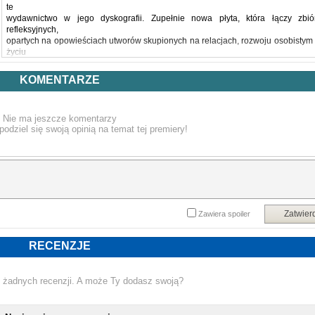
te
wydawnictwo w jego dyskografii. Zupełnie nowa płyta, która łączy zbió
refleksyjnych,
opartych na opowieściach utworów skupionych na relacjach, rozwoju osobistym 
życiu
w trasie. Zakorzeniony w klasycznych tradycjach songwritingowych, 
jednocześnie
KOMENTARZE
przedstawiony z nowoczesnej perspektywy, album równoważy intymne historie z
uniwersalnymi tematami wytrwałości, właściwego momentu i wewnętrzne
jasności.
Nie ma jeszcze komentarzy
Lista utworów:
podziel się swoją opinią na temat tej premiery!
Strona A
1. Dream Chaser
2. Fly Away
3. We'd Make A Good Movie
4. I Can't Read Your Mind
5. Whiskey Wants Me To
Strona B
1. Wonder What I'm Gonna Do
Zatwier
Zawiera spoiler
2. After All
3. Love Overdue
4. I Don't Think I've Cried Today
RECENZJE
5. Developing My Pictures
 żadnych recenzji. A może Ty dodasz swoją?
NOWA PŁ