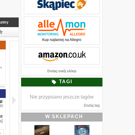
untry
Kup najtaniej na Allegro
Dodaj swój sklep
TAGI
awkę
Nie przypisano jeszcze tagów
g:
Dodaj tag
90
W SKLEPACH
i:
j]
-