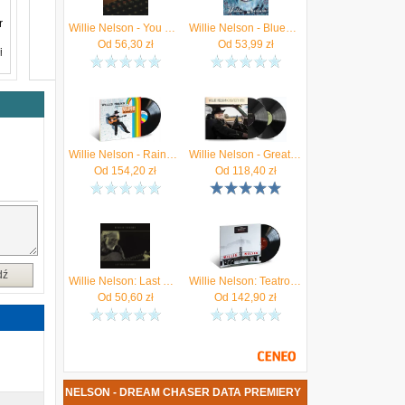
r
Willie Nelson - You Don't Know Me: (CD)
Willie Nelson - Bluegrass (CD)
Od
56,30
zł
Od
53,99
zł
i
a
j
Willie Nelson - Rainbow Connection (Winyl)
Willie Nelson - Greatest Hits (2xWinyl)
Od
154,20
zł
Od
118,40
zł
dź
Willie Nelson: Last Man Standing [CD]
Willie Nelson: Teatro [CD]
Od
50,60
zł
Od
142,90
zł
YTA WILLIE NELSON - DREAM CHASER DATA PREMIERY