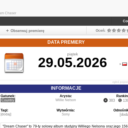
eam Chaser
Co
Obserwuj premierę
Oceń:
DATA PREMIERY
piątek
29.05.2026
zgłoś popr
INFORMACJE
Gatunek:
Arysta:
Rankin
Country
Willie Nelson
383
13
Tagi:
Wytwórnia:
Odnośnik
[dodaj]
Sony
[doda
"Dream Chaser" to 79-ty solowy album studyjny Williego Nelsona oraz jego 156