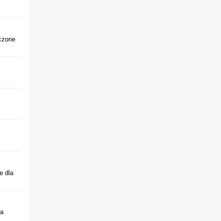
czone
e dla
na