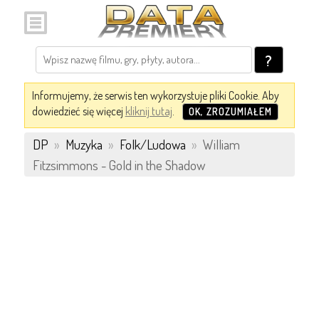
?
Informujemy, że serwis ten wykorzystuje pliki Cookie. Aby
dowiedzieć się więcej
kliknij tutaj
.
OK, ZROZUMIAŁEM
DP
»
Muzyka
»
Folk/Ludowa
»
William
Fitzsimmons - Gold in the Shadow