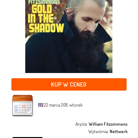
KUP W CENEO
22 marca 2011, wtorek
Arysta:
William Fitzsimmons
Wytwórnia:
Nettwerk