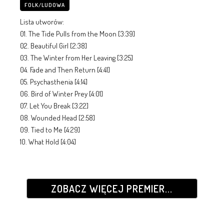
FOLK/LUDOWA
Lista utworów:
01. The Tide Pulls from the Moon [3:39]
02. Beautiful Girl [2:38]
03. The Winter from Her Leaving [3:25]
04. Fade and Then Return [4:41]
05. Psychasthenia [4:14]
06. Bird of Winter Prey [4:01]
07. Let You Break [3:22]
08. Wounded Head [2:58]
09. Tied to Me [4:29]
10. What Hold [4:04]
ZOBACZ WIĘCEJ PREMIER...