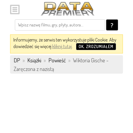
?
Informujemy, że serwis ten wykorzystuje pliki Cookie. Aby
dowiedzieć się więcej
kliknij tutaj
.
OK, ZROZUMIAŁEM
DP
»
Książki
»
Powieść
»
Wiktoria Gische -
Zaręczona z nazistą