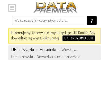
?
Informujemy, że serwis ten wykorzystuje pliki Cookie. Aby
dowiedzieć się więcej
kliknij tutaj
.
OK, ZROZUMIAŁEM
DP
»
Książki
»
Poradniki
»
Wiesław
Łukaszewski - Niewielka suma szczęścia