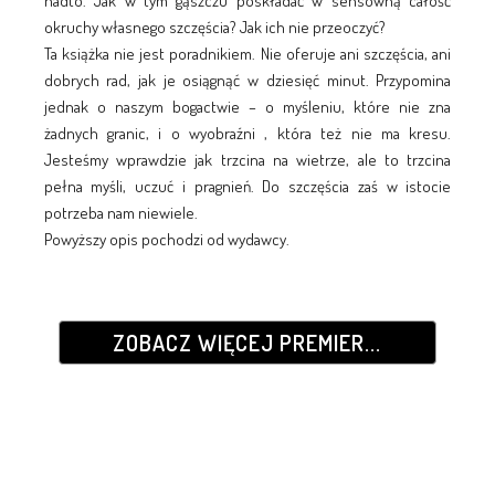
nadto. Jak w tym gąszczu poskładać w sensowną całość
okruchy własnego szczęścia? Jak ich nie przeoczyć?
Ta książka nie jest poradnikiem. Nie oferuje ani szczęścia, ani
dobrych rad, jak je osiągnąć w dziesięć minut. Przypomina
jednak o naszym bogactwie – o myśleniu, które nie zna
żadnych granic, i o wyobraźni , która też nie ma kresu.
Jesteśmy wprawdzie jak trzcina na wietrze, ale to trzcina
pełna myśli, uczuć i pragnień. Do szczęścia zaś w istocie
potrzeba nam niewiele.
Powyższy opis pochodzi od wydawcy.
ZOBACZ WIĘCEJ PREMIER...