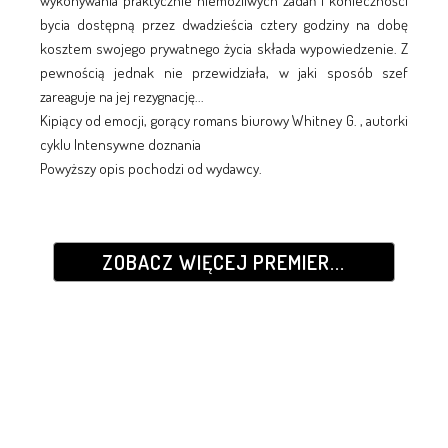
wykonywania praktycznie niemożliwych zadań i konieczności
bycia dostępną przez dwadzieścia cztery godziny na dobę
kosztem swojego prywatnego życia składa wypowiedzenie. Z
pewnością jednak nie przewidziała, w jaki sposób szef
zareaguje na jej rezygnację...
Kipiący od emocji, gorący romans biurowy Whitney G. , autorki
cyklu Intensywne doznania
Powyższy opis pochodzi od wydawcy.
ZOBACZ WIĘCEJ PREMIER...