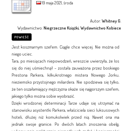
19 maja 2021, środa
Autor:
Whitney G.
Wydawnictwo:
Niegrzeczne Książki, Wydawnictwo Kobiece
POWIEŚĆ
Jest koszmarnym szefem. Ciągle chce więcej. Nie można od
niego uciec.
Tara, po miesiącach niepowodzeń, wreszcie uwierzyła, że los
się do niej uśmiechnął – została zauważona przez boskiego
Prestona Parkera, kilkukrotnego mistera Nowego Jorku,
nieziemsko przystojnego miliardera. Nie spodziewa się tylko,
że ten oszałamiający mężczyzna okaże się najgorszym szefem,
jakiego tylko można sobie wyobrazić.
Dzięki wrodzonej determinacji Tarze udaje się utrzymać na
stanowisku asystentki Parkera, właściciela sieci luksusowych
hoteli, dłużej niż komukolwiek przed nią. Nawet ona ma
jednak swoje granice. Po dwóch latach znoszenia obelg,