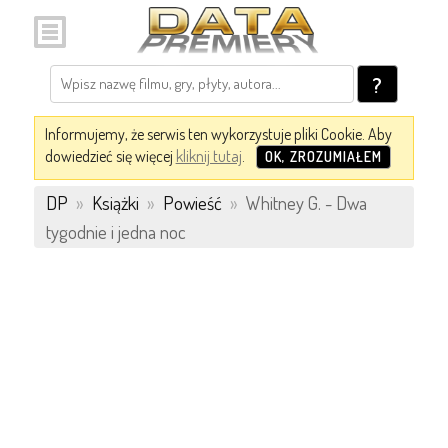
?
Informujemy, że serwis ten wykorzystuje pliki Cookie. Aby
dowiedzieć się więcej
kliknij tutaj
.
OK, ZROZUMIAŁEM
DP
»
Książki
»
Powieść
»
Whitney G. - Dwa
tygodnie i jedna noc