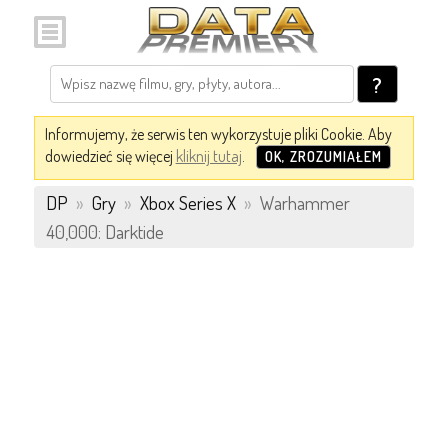
?
Informujemy, że serwis ten wykorzystuje pliki Cookie. Aby
dowiedzieć się więcej
kliknij tutaj
.
OK, ZROZUMIAŁEM
DP
»
Gry
»
Xbox Series X
»
Warhammer
40,000: Darktide