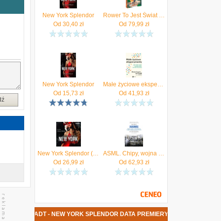
.
j
New York Splendor
Rower To Jest Świat – idealny dla rowerzysty ebook,aktualizacje
a
Od
30,40
zł
Od
79,99
zł
j
New York Splendor
Małe życiowe eksperymenty
Od
15,73
zł
Od
41,93
zł
dź
New York Splendor (Audiobook)
ASML. Chipy, wojna technologiczna i najważniejsza maszyna świata. Jak holenderska firma wygrywa z USA i Chinami (ebook)
Od
26,99
zł
Od
62,93
zł
ANA MILBRADT - NEW YORK SPLENDOR DATA PREMIERY