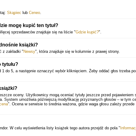
taj:
Skąpiec
lub
Ceneo
.
zie mogę kupić ten tytuł?
Więcej sprzedawców znajduje się na liście "
Gdzie kupić?
".
dnośnie książki?
 z zakładki "
Newsy
", która znajduje się w kolumnie z prawej strony.
 tytułu?
 1 do 5, a następnie oznaczyć wybór kliknięciem. Żeby oddać głos trzeba p
książki?
jeszcze oceny. Użytkownicy mogą oceniać tytuły jeszcze przed pojawieniem s
ia. System umożliwia późniejszą modyfikację przyznanych głosów – w tym ce
cena
". Ocena w serwisie to średnia ważona, gdzie waga głosu zależy przede
dor. W celu wyświetlenia listy książek tego autora przejdź do pola "
Informac