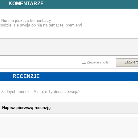
pożądanie sprawiają, że oboje zatracają się w niepohamowanej namiętności
KOMENTARZE
Czy dwie tak silne osobowości będą w stanie zaoferować sobie coś więce
oprócz wzajemnego spełniania erotycznych fantazji? Co się wydarzy, gdy Juli
odkryje, że znajomość z intrygującym biznesmenem może stać się dla nie
Nie ma jeszcze komentarzy
śmiertelnym zagrożeniem?
podziel się swoją opinią na temat tej premiery!
Powyższy opis pochodzi od wydawcy.
Zatwier
Zawiera spoiler
RECENZJE
 żadnych recenzji. A może Ty dodasz swoją?
Napisz pierwszą recenzję
NOWA KSIĄŻKA VIVI