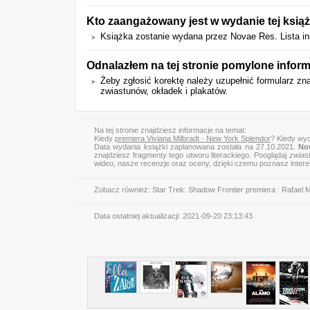
Kto zaangażowany jest w wydanie tej książ
Książka zostanie wydana przez Novae Res. Lista i
Odnalazłem na tej stronie pomylone infor
Żeby zgłosić korektę należy uzupełnić formularz zn
zwiastunów, okładek i plakatów.
Na tej stronie znajdziesz informacje na temat:
Kiedy
premiera Viviana Milbradt - New York Splendor
? Kiedy wyc
Data wydania książki zaplanowana została na 27.10.2021.
Now
znajdziesz fragmenty tego utworu literackiego. Pooglądaj
zwias
wideo, nasze recenzje oraz oceny, dzięki czemu poznasz inter
Zobacz również:
Star Trek: Shadow Frontier premiera
|
Rafael M
Data ostatniej aktualizacji:
2021-09-20 23:13:43