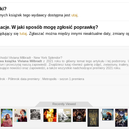
ki?
nnych książek tego wydawcy dostępna jest
utaj
.
macje. W jaki sposób mogę zgłosić poprawkę?
ajdujący się
tutaj
. Zgłaszać można między innymi nieaktualne daty, zmiany o
hodzi Viviana Milbradt - New York Splendor?
a książka Viviana Milbradt
z 2021 roku to główny temat tego artykułu i tej podstrony.
tun
i przeczytaj naszą zapowiedź. Znajdziesz tutaj również galerię zdjęć, zwiastuny, trailery,
esujące nowości oraz zapowiedzi, a także wszystkie nadchodzące premiery 2021 roku.
rok - Półmrok data premiery
|
Metropolis - sezon 1 premiera
Recently Viewed