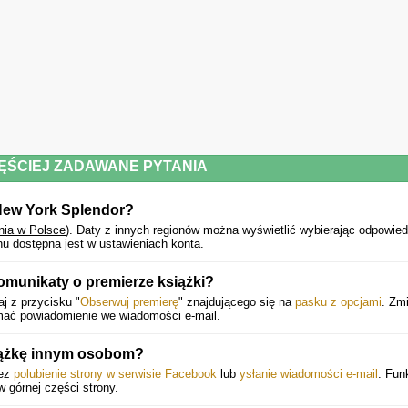
ĘŚCIEJ ZADAWANE PYTANIA
 New York Splendor?
nia w Polsce
).
Daty z innych regionów można wyświetlić wybierając odpowied
u dostępna jest w ustawieniach konta.
omunikaty o premierze książki?
j z przycisku "
Obserwuj premierę
" znajdującego się na
pasku z opcjami
. Zm
ymać powiadomienie we wiadomości e-mail.
iążkę innym osobom?
zez
polubienie strony w serwisie Facebook
lub
ysłanie wiadomości e-mail
. Fun
 w górnej części strony.