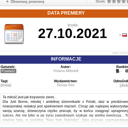
Obserwuj premierę
Oceń:
DATA PREMIERY
środa
27.10.2021
zgłoś popr
INFORMACJE
Gatunek:
Autor:
Rankin
Powieść
Viviana Milbradt
-
Tagi:
Wydawnictwo:
Odnośnik
[dodaj]
Novae Res
[doda
Ta miłość jest jak trzęsienie ziemi...
Dla Julii Borne, młodej i ambitnej dziennikarki z Polski, staż w prestiżowe
nowojorskiej redakcji jest spełnieniem marzeń. Chcąc jak najlepiej wykorzysta
swoją szansę, dziewczyna ciężko pracuje, by w końcu osiągnąć upragnion
sukces. Ale nie tylko w jej życiu zawodowym szykuje się wielka rewolucja... T
właśnie tutaj, w siedzibie "New York Splendor", Julia poznaje szarmanckieg
angielskiego arystokratę, Anthony'ego Butlera. Narastająca fascynacja 