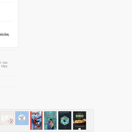
pisów,
 U nas
 klipy