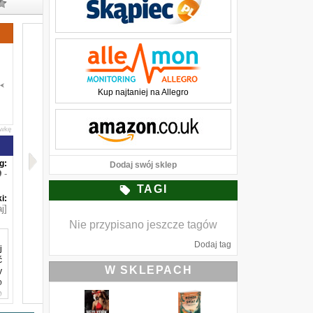
Kup najtaniej na Allegro
awkę
g:
Dodaj swój sklep
-
TAGI
i:
j]
Nie przypisano jeszcze tagów
Dodaj tag
j
ć
W SKLEPACH
y
o
o
i