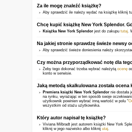
Za ile mogę znaleźć książkę?
Aby sprawdzić ile należy wydać na książkę kliknij tu
Chcę kupić książkę New York Splendor. Gd
Książka New York Splendor
jest do zakupu
tutaj
. 
Na jakiej stronie sprawdzę świeże newsy o
Aby sprawdzić świeże doniesienia należy skorzystać
Czy można przyporządkować notę dla tego
Żeby tego dokonać trzeba wybrać należytą
ocenę
od
konto w serwisie.
Jaką metodą skalkulowana została ocena 
Premiera książki New York Splendor
nie dostała 
na rynku, wyrażając w ten sposób swoje oczekiwan
użytkownik powinien wybrać inną wartość w polu "
O
wszystkim od stażu użytkownika.
Który autor napisał tę książkę?
Viviana Milbradt jest autorem książki New York Splen
kliknij w jego nazwisko albo kliknij
utaj
.