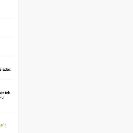
osiadać
ię ich
lu
je
" i