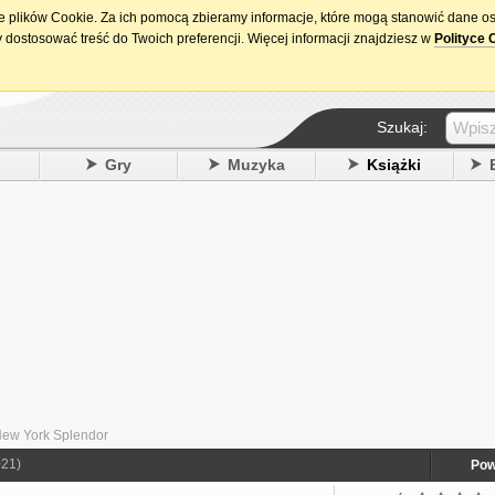
ie plików Cookie. Za ich pomocą zbieramy informacje, które mogą stanowić dane o
15. urodziny DataPremiery.pl
 dostosować treść do Twoich preferencji. Więcej informacji znajdziesz w
Polityce 
Szukaj:
y
Gry
Muzyka
Książki
 New York Splendor
021)
Pow