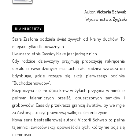
Autor:
Victoria Schwab
Wydawnictwo:
Zygzaki
DLA MŁODZIEŻY
Szara Zasłona oddziela świat żywych od krainy duchów. To
miejsce tylko dla odważnych.
Dwunastoletnia Cassidy Blake jest jedną z nich.
Gdy rodzice dziewczyny przyjmują propozycję nakręcenia
serialu o nawiedzonych miastach, cała rodzina wyrusza do
Edynburga, gdzie rozegra się akcja pierwszego odcinka
"Duchodzeniowców".
Rozpoczyna się mrożąca krew w żyłach przygoda w mieście
pełnym tajemniczych przejść, opuszczonych zamków i
grobowców. Cassidy przekracza granicę światów, by we mgle
za Zasłoną stoczyć prawdziwą walkę na śmierć i życie.
Nowa seria bestsellerowej autorki Victorii Schwab to pełna
tajemnic i zwrotów akcji opowieść dla tych, którzy nie boją się
ciemności.