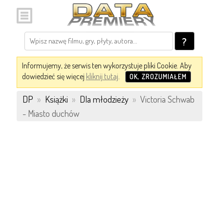
?
Informujemy, że serwis ten wykorzystuje pliki Cookie. Aby
dowiedzieć się więcej
kliknij tutaj
.
OK, ZROZUMIAŁEM
DP
»
Książki
»
Dla młodzieży
»
Victoria Schwab
- Miasto duchów