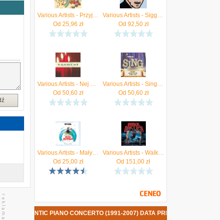
w
Various Artists - Przyjaciele Z Podwórka - Wyjątkowe Piosenki Dla Dzieci
Various Artists - Siggi Loch - A (CD)
e
Od
25,96
zł
Od
92,50
zł
w
w
h
y
e
,
a
j
Various Artists - Nej Vánoční Výběr Všech Dob (Remastered) (2 CD)
Various Artists - Sing (Original Motion Picture Soundtrack) (CD)
a
Od
50,60
zł
Od
50,60
zł
w
dź
ą
d
m
n
h
a
e
Various Artists - Mały Książę
Various Artists - Walk Don't Run (Metallic Blue Castaway Coloured) (Winyl)
t
Od
25,00
zł
Od
151,00
zł
,
.
ROMANTIC PIANO CONCERTO (1991-2007) DATA PREMIERY