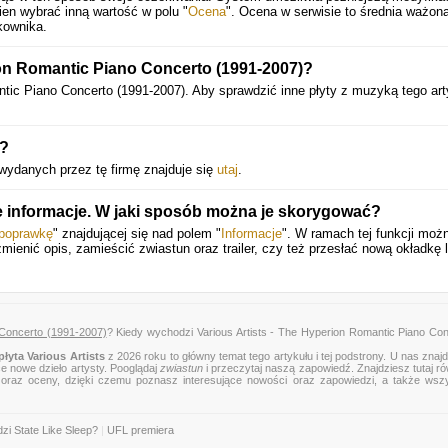
en wybrać inną wartość w polu "
Ocena
". Ocena w serwisie to średnia ważona
CD 7 Henselt & Alkan (RPC 7)
kownika.
on Romantic Piano Concerto (1991-2007)?
Marc-André Hamelin · BBC Scottish SO / Martyn Brabbins
antic Piano Concerto (1991-2007). Aby sprawdzić inne płyty z muzyką tego art
y?
CD 8 Medtner 1 & Piano Quintet (RPC 8) NEW BUDAPEST QUARTET
 wydanych przez tę firmę znajduje się
utaj
.
e informacje. W jaki sposób można je skorygować?
Dmitri Alexeev · BBC Symphony Orchestra / Alexander Lazarev
 poprawkę
" znajdującej się nad polem "
Informacje
". W ramach tej funkcji moż
zmienić opis, zamieścić zwiastun oraz trailer, czy też przesłać nową okładkę 
CD 9 d’Albert (RPC 9)
 Concerto (1991-2007)
? Kiedy wychodzi Various Artists - The Hyperion Romantic Piano Co
łyta Various Artists
z 2026 roku to główny temat tego artykułu i tej podstrony. U nas znaj
Piers Lane · BBC Scottish SO / Alun Francis
ce nowe dzieło artysty. Pooglądaj
zwiastun
i przeczytaj naszą zapowiedź. Znajdziesz tutaj r
zje oraz oceny, dzięki czemu poznasz interesujące nowości oraz zapowiedzi, a także wsz
zi State Like Sleep?
|
UFL premiera