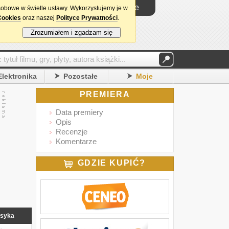
Logowanie
sobowe w świetle ustawy. Wykorzystujemy je w
Cookies
oraz naszej
Polityce Prywatności
.
Zrozumiałem i zgadzam się
Elektronika
Pozostałe
Moje
PREMIERA
Data premiery
Opis
Recenzje
Komentarze
GDZIE KUPIĆ?
asyka