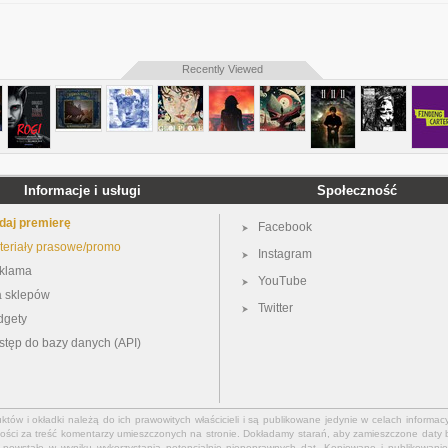
CD 10 Weber (RPC 10)
Nikolai Demidenko · SCO / Sir Charles Mackerras
Recently Viewed
CD 11 Scharwenka 4 & Sauer 1 (RPC 11)
Informacje i usługi
Społeczność
Sir Stephen Hough · CBSO / Lawrence Foster
daj premierę
Facebook
teriały prasowe/promo
Instagram
klama
YouTube
CD 12 Parry & Stanford (RPC 12)
a sklepów
Twitter
dgety
Piers Lane · BBC Scottish SO / Martyn Brabbins
stęp do bazy danych (API)
ów i okładki należą do ich prawowitych właścicieli i są publikowane jedynie w celach informacy
ości za treść komentarzy umieszczonych na stronie. Dokładamy starań, aby zamieszczone daty b
CD 13 Glazunov & Goedicke (RPC 13)
powstałe w wyniku wykorzystania potencjalnie niepoprawnych dat. Kopiowane i publikowanie 