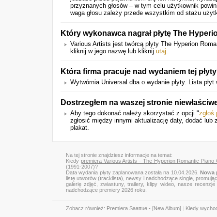
przyznanych głosów – w tym celu użytkownik powini
waga głosu zależy przede wszystkim od stażu użyt
Który wykonawca nagrał płytę The Hyperi
Various Artists jest twórcą płyty The Hyperion Rom
kliknij w jego nazwę lub kliknij
utaj
.
Która firma pracuje nad wydaniem tej płyt
Wytwórnia Universal dba o wydanie płyty. Lista płyt
Dostrzegłem na waszej stronie niewłaściw
Aby tego dokonać należy skorzystać z opcji "
zgłoś
zgłosić między innymi aktualizację daty, dodać lub 
plakat.
Na tej stronie znajdziesz informacje na temat:
Kiedy
premiera Various Artists - The Hyperion Romantic Piano
(1991-2007)?
Data wydania płyty zaplanowana została na 10.04.2026.
Nowa p
listę utworów (tracklista), newsy i nadchodzące single, promują
galerię zdjęć, zwiastuny, trailery, klipy wideo, nasze recen
nadchodzące premiery 2026 roku.
Zobacz również:
Premiera Saattue - [New Album]
|
Kiedy wychod