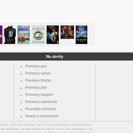
Na skróty
Premiery gier
Premiery seriali
Premiery filmów
Premiery płyt
Premiery książek
Premiery elektroniki
Pozostałe premiery
Newsy o premierach
jnych. Jeżeli nie zgadasz się na ich wykorzystanie skontaktuj się z
yły dokładne, nie gwarantujemy jednak, że są one precyzyjne i nie
bazy dat premier bez zgody właściciela serwisu jest zabronione.