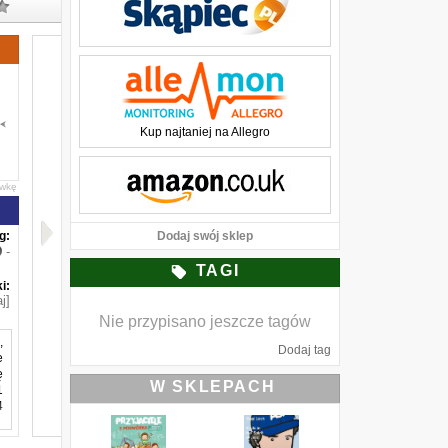
Kup najtaniej na Allegro
awkę
g:
Dodaj swój sklep
-
TAGI
i:
j]
Nie przypisano jeszcze tagów
,
Dodaj tag
e
ę
W SKLEPACH
1
4