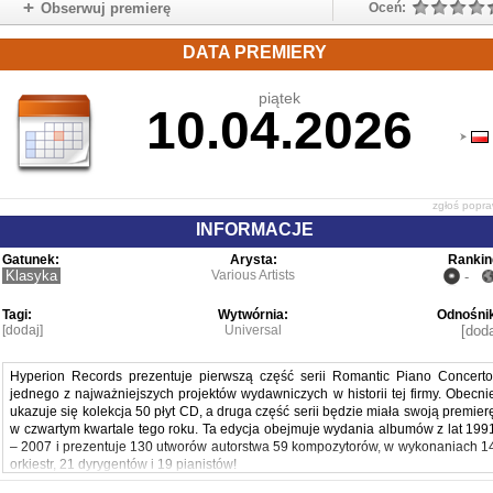
Obserwuj premierę
Oceń:
DATA PREMIERY
piątek
10.04.2026
zgłoś popr
INFORMACJE
Gatunek:
Arysta:
Rankin
Klasyka
Various Artists
-
Tagi:
Wytwórnia:
Odnośnik
[dodaj]
Universal
[doda
Hyperion Records prezentuje pierwszą część serii Romantic Piano Concerto
jednego z najważniejszych projektów wydawniczych w historii tej firmy. Obecni
ukazuje się kolekcja 50 płyt CD, a druga część serii będzie miała swoją premier
w czwartym kwartale tego roku. Ta edycja obejmuje wydania albumów z lat 199
– 2007 i prezentuje 130 utworów autorstwa 59 kompozytorów, w wykonaniach 1
orkiestr, 21 dyrygentów i 19 pianistów!