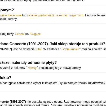
dres e-mail oraz będą opublikowane na stronie "Aktualności".
CD 4 Arensky & Bortkiewicz (RPC 4)
najomym?
rwisie Facebook
lub
ysłanie wiadomości na e-mail znajomych
. Funkcje te zna
sekcji strony.
Stephen Coombs · BBC Scottish SO / Jerzy Maksymiuk
iknij tutaj:
Ceneo
lub
Skąpiec
.
CD 5 Rimsky-Korsakov & Balakirev (RPC 5)
ano Concerto (1991-2007). Jaki sklep oferuje ten produkt?
91-2007)
jest do dostania
tutaj
. W zakładce "
Gdzie kupić?
" można znaleźć li
Malcolm Binns · English Northern Phil / David Lloyd-Jones
ższe materiały odnośnie płyty?
rzystać z kolumny "
Newsy
" znajdującej się z prawej strony.
duktu?
CD 6 Dohnányi (RPC 6)
 a następnie zatwierdzić wybór kliknięciem. Tylko zarejestrowani użytkownicy
Martin Roscoe · BBC Scottish SO / Fedor Glushchenko
certo (1991-2007)
nie dostała jeszcze oceny. Użytkownicy mogą oceniać tyt
ając w ten sposób swoje oczekiwania. System umożliwia późniejszą modyfika