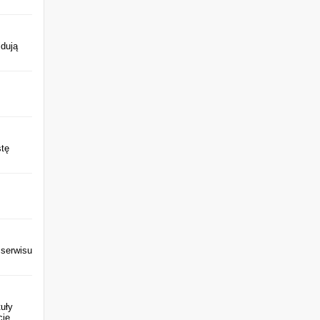
jdują
stę
 serwisu
uły
cję