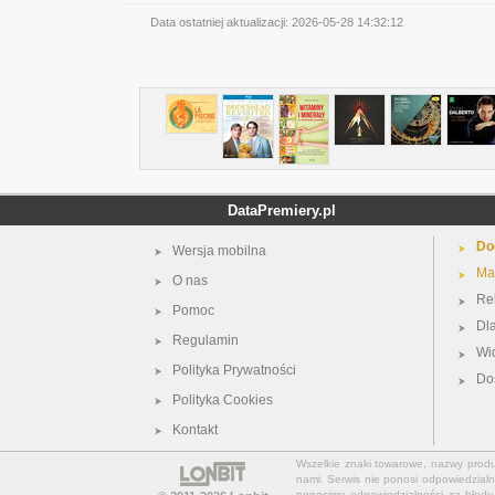
Data ostatniej aktualizacji:
2026-05-28 14:32:12
DataPremiery.pl
Do
Wersja mobilna
Ma
O nas
Re
Pomoc
Dl
Regulamin
Wi
Polityka Prywatności
Do
Polityka Cookies
Kontakt
Wszelkie znaki towarowe, nazwy produkt
nami. Serwis nie ponosi odpowiedzialn
ponosimy odpowiedzialności za błędy 