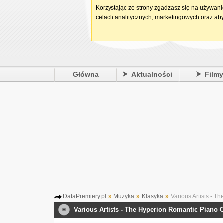
Korzystając ze strony zgadzasz się na używan
celach analitycznych, marketingowych oraz aby
Główna
Aktualności
Film
DataPremiery.pl
»
Muzyka
»
Klasyka
»
Various Artists - 
Various Artists - The Hyperion Romantic Piano C