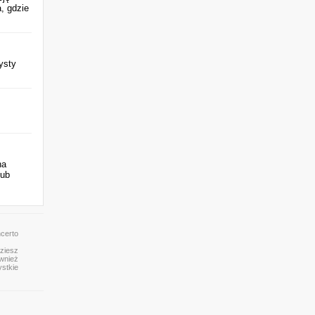
, gdzie
ysty
na
lub
ncerto
dziesz
ównież
ystkie