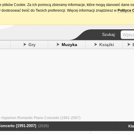
ie plików Cookie. Za ich pomocą zbieramy informacje, które mogą stanowić dane o
15. urodziny DataPremiery.pl
 dostosować treść do Twoich preferencji. Więcej informacji znajdziesz w
Polityce 
Szukaj:
y
Gry
Muzyka
Książki
The Hyperion Romantic Piano Concerto (1991-2007)
oncerto (1991-2007)
(2026)
Kl