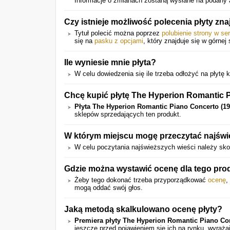
Informacje o zmianach zostaną wysłane na podany a
Czy istnieje możliwość polecenia płyty z
Tytuł polecić można poprzez
polubienie strony w se
się na
pasku z opcjami
, który znajduje się w górnej 
Ile wyniesie mnie płyta?
W celu dowiedzenia się ile trzeba odłożyć na płytę kl
Chcę kupić płytę The Hyperion Romantic Pi
Płyta The Hyperion Romantic Piano Concerto (19
sklepów sprzedających ten produkt.
W którym miejscu mogę przeczytać najświe
W celu poczytania najświeższych wieści należy sko
Gdzie można wystawić ocenę dla tego pro
Żeby tego dokonać trzeba przyporządkować
ocenę
,
mogą oddać swój głos.
Jaką metodą skalkulowano ocenę płyty?
Premiera płyty The Hyperion Romantic Piano Con
jeszcze przed pojawieniem się ich na rynku, wyraż