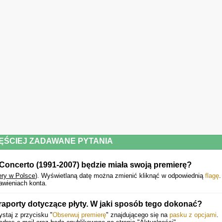
Lista repertuarowa:
CD 1 Moszkowski & Paderewski (RPC 1)
Piers Lane · BBC Scottish Symphony Orchestra / Jerzy Maksymiuk
CD 2 Medtner 2 & 3 (RPC 2)
Nikolai Demidenko · BBC Scottish SO / Jerzy Maksymiuk
ĘŚCIEJ ZADAWANE PYTANIA
Concerto (1991-2007) będzie miała swoją premierę?
CD 3 Mendelssohn Double Concertos (RPC 3)
ery w Polsce
).
Wyświetlaną datę można zmienić kliknąć w odpowiednią
flagę
.
awieniach konta.
Stephen Coombs, Ian Munro · BBC Scottish SO / Jerzy Maksymiuk
aporty dotyczące płyty. W jaki sposób tego dokonać?
staj z przycisku "
Obserwuj premierę
" znajdującego się na
pasku z opcjami
.