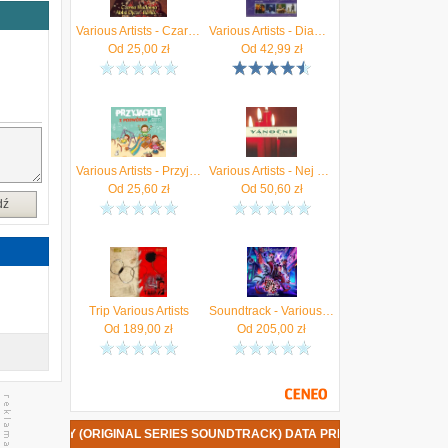
d
Various Artists - Czarna Madonna Abba Ojcze Barka (CD)
Various Artists - Diamonds of soundtracks (CD)
Od
25,00
zł
Od
42,99
zł
z
Various Artists - Przyjaciele Z Podwórka - Wyjątkowe Piosenki Dla Dzieci
Various Artists - Nej Vánoční Výběr Všech Dob (Remastered) (2 CD)
Od
25,60
zł
Od
50,60
zł
dź
Trip Various Artists
Soundtrack - Various Artists - Helluva Boss - Season Two (Coloured Black & Green) (Winyl)
Od
189,00
zł
Od
205,00
zł
IVALRY (ORIGINAL SERIES SOUNDTRACK) DATA PREMIERY