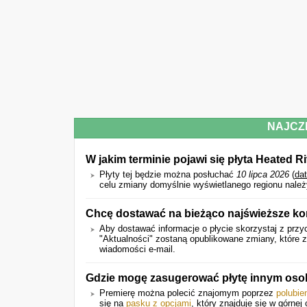
NAJCZ
W jakim terminie pojawi się płyta Heated R
Płyty tej będzie można posłuchać
10 lipca 2026
(
da
celu zmiany domyślnie wyświetlanego regionu należy
Chcę dostawać na bieżąco najświeższe ko
Aby dostawać informacje o płycie skorzystaj z przy
"Aktualności" zostaną opublikowane zmiany, które
wiadomości e-mail.
Gdzie mogę zasugerować płytę innym os
Premierę można polecić znajomym poprzez
polubie
się na
pasku z opcjami
, który znajduje się w górnej 