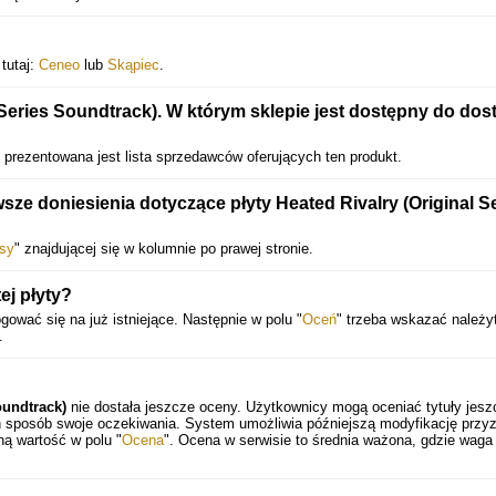
11. Shivers from the Past
12. Spring
 tutaj:
Ceneo
lub
Skąpiec
.
13. I Want to Win
 Series Soundtrack). W którym sklepie jest dostępny do dos
14. Let's Make a Deal
15. Inferno
" prezentowana jest lista sprzedawców oferujących ten produkt.
16. Fire Escape
e doniesienia dotyczące płyty Heated Rivalry (Original S
17. Young and Restless I
sy
" znajdującej się w kolumnie po prawej stronie.
18. La nuit est longue
19. Young and Restless II
ej płyty?
gować się na już istniejące. Następnie w polu "
Oceń
" trzeba wskazać należy
20. You Slowly Dissipate
.
21. Strangers on the Ice
22. Dark Glow
oundtrack)
nie dostała jeszcze oceny. Użytkownicy mogą oceniać tytuły jesz
en sposób swoje oczekiwania. System umożliwia późniejszą modyfikację przy
23. Utopie I
ną wartość w polu "
Ocena
". Ocena w serwisie to średnia ważona, gdzie waga
24. Din of Your Voice