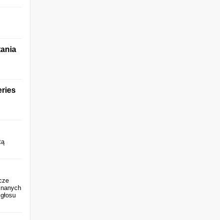
tania
eries
tą
cze
znanych
 głosu