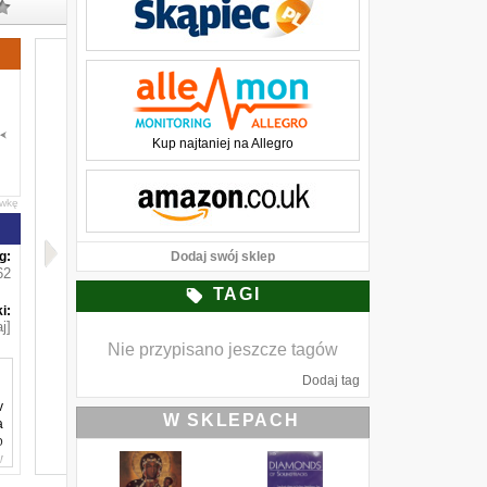
Kup najtaniej na Allegro
awkę
g:
Dodaj swój sklep
62
TAGI
i:
j]
Nie przypisano jeszcze tagów
Dodaj tag
v
W SKLEPACH
a
o
w
i