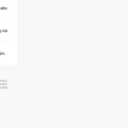
albo
ę lub
pis,
dziesz
ównież
ystkie