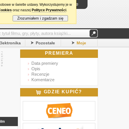
Logowanie
sobowe w świetle ustawy. Wykorzystujemy je w
Cookies
oraz naszej
Polityce Prywatności
.
Zrozumiałem i zgadzam się
Elektronika
Pozostałe
Moje
PREMIERA
Data premiery
Opis
Recenzje
Komentarze
GDZIE KUPIĆ?
ilm