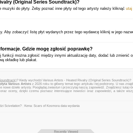
valry (Original Series Soundtrack)?
25. Heartbeat III
e muzyki do płyty. Żeby poznać inne płyty od tego artysty należy kliknąć
utaj
26. Flatline
27. Distant Rivalry
28. Text Me Whenever
. Aby zobaczyć listę płyt wydanych przez tego wydawcę kliknij w jego nazw
29. Heartbeat IV
nformacje. Gdzie mogę zgłosić poprawkę?
30. Hollanov
j funkcji można zgłosić między innymi aktualizację daty, dodać lub zmienić o
31. Trembling
wą okładkę lub plakat.
32. Everybody's Glory
33. One Soul
 Soundtrack)
? Kiedy wychodzi Various Artists - Heated Rivalry (Original Series Soundtrack)?
łyta Various Artists
z 2026 roku to główny temat tego artykułu i tej podstrony. U nas znaj
34. Utopie II
ce nowe dzieło artysty. Pooglądaj
zwiastun
i przeczytaj naszą zapowiedź. Znajdziesz tutaj r
zje oraz oceny, dzięki czemu poznasz interesujące nowości oraz zapowiedzi, a także wsz
zi Scivelation?
|
Kena: Scars of Kosmora data wydania
Recently Viewed