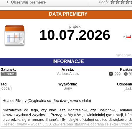
Obserwuj premierę
Oceń:
DATA PREMIERY
piątek
10.07.2026
zgłoś popr
INFORMACJE
Gatunek:
Arysta:
Rankin
Filmowa
Various Artists
299
8
Tagi:
Wytwórnia:
Odnośnik
[dodaj]
Sony
[doda
Heated Rivalry (Oryginalna ścieżka dźwiękowa serialu)
Niezależnie od tego, czy kibicujesz Montrealowi, czy Bostonowi, Hollano
zawsze wychodzi zwycięsko. Przeżyj każdy dźwięk wieloletniej rywalizacji, któr
przerodziła się w romans Shane'a i Ilyi, dzięki oficjalnej ścieżce dźwiękowej d
Heated Rivalry – wydaniu CD. Zawiera ona starannie dobraną selekcję utworó
wykorzystanych w serialu m. in. autorstwa Wolf Parade, Feist, t. A. T. u, Harrison 