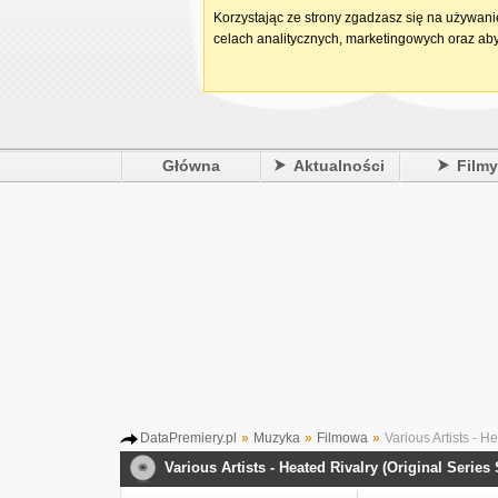
Korzystając ze strony zgadzasz się na używan
celach analitycznych, marketingowych oraz aby
Główna
Aktualności
Film
DataPremiery.pl
»
Muzyka
»
Filmowa
»
Various Artists - H
Various Artists - Heated Rivalry (Original Series