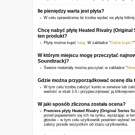
Ile pieniędzy warta jest płyta?
W celu sprawdzenia ile trzeba wydać na płytę kliknij
Chcę nabyć płytę Heated Rivalry (Original
ten produkt?
Płytę można kupić
tutaj
. W zakładce "
Gdzie kupić?
W którym miejscu mogę przeczytać najnowsz
Soundtrack)?
Świeże materiały można poczytać w zakładce "
New
Gdzie można przyporządkować ocenę dla t
W tym celu trzeba założyć konto w serwisie lub zalo
wartość w skali 1-5 i przypieczętować ją kliknięciem
W jaki sposób zliczona została ocena?
Premiera płyty Heated Rivalry (Original Series S
przed pojawieniem się ich na rynku, wyrażając w t
głosów – w tym celu użytkownik powinien wybrać in
zależy przede wszystkim od stażu użytkownika.