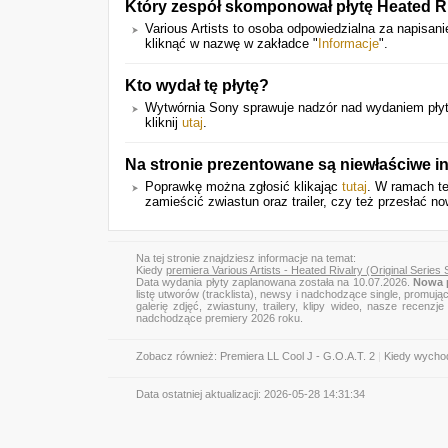
Który zespół skomponował płytę Heated Ri
Various Artists to osoba odpowiedzialna za napisani
kliknąć w nazwę w zakładce "
Informacje
".
Kto wydał tę płytę?
Wytwórnia Sony sprawuje nadzór nad wydaniem płyty
kliknij
utaj
.
Na stronie prezentowane są niewłaściwe i
Poprawkę można zgłosić klikając
tutaj
. W ramach te
zamieścić zwiastun oraz trailer, czy też przesłać no
Na tej stronie znajdziesz informacje na temat:
Kiedy
premiera Various Artists - Heated Rivalry (Original Series
Data wydania płyty zaplanowana została na 10.07.2026.
Nowa p
listę utworów (tracklista), newsy i nadchodzące single, promują
galerię zdjęć, zwiastuny, trailery, klipy wideo, nasze recen
nadchodzące premiery 2026 roku.
Zobacz również:
Premiera LL Cool J - G.O.A.T. 2
|
Kiedy wychod
Data ostatniej aktualizacji:
2026-05-28 14:31:34