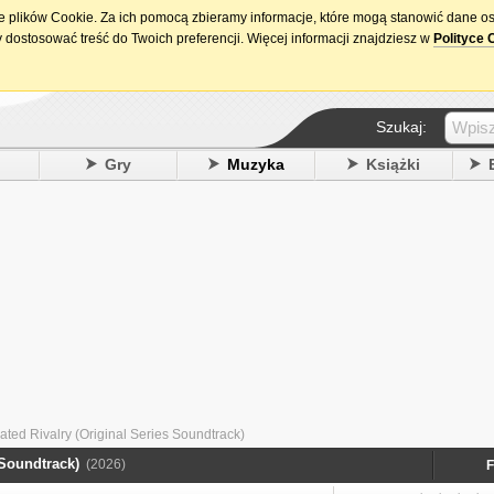
ie plików Cookie. Za ich pomocą zbieramy informacje, które mogą stanowić dane o
15. urodziny DataPremiery.pl
 dostosować treść do Twoich preferencji. Więcej informacji znajdziesz w
Polityce 
Szukaj:
y
Gry
Muzyka
Książki
eated Rivalry (Original Series Soundtrack)
 Soundtrack)
(2026)
F