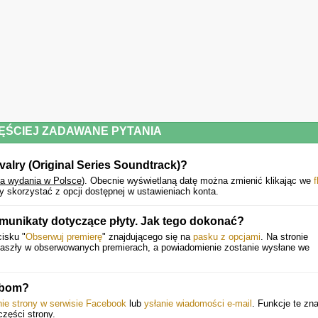
10. L'anarchie des jours heureux (chanson thème Le chalet) - La Bronze
11. Bad Things - Cailin Russo
12. One Soul (Cottage Mix)
DISC 2
1. Rivalry
2. Melt
ĘŚCIEJ ZADAWANE PYTANIA
3. Those English Words Just Roll Off Your Tongue
ivalry (Original Series Soundtrack)?
4. Heartbeat I
ta wydania w Polsce
).
Obecnie wyświetlaną datę można zmienić klikając we
f
5. Face-off
 skorzystać z opcji dostępnej w ustawieniach konta.
6. Common Goal
munikaty dotyczące płyty. Jak tego dokonać?
7. Jane & Lily
cisku "
Obserwuj premierę
" znajdującego się na
pasku z opcjami
. Na stronie
 zaszły w obserwowanych premierach, a powiadomienie zostanie wysłane we
8. Two Souls
9. Heartbeat II
obom?
10. It's You
nie strony w serwisie Facebook
lub
ysłanie wiadomości e-mail
. Funkcje te zna
części strony.