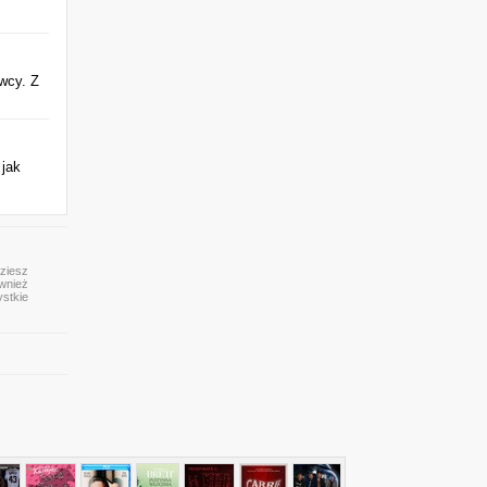
wcy. Z
 jak
dziesz
ównież
ystkie