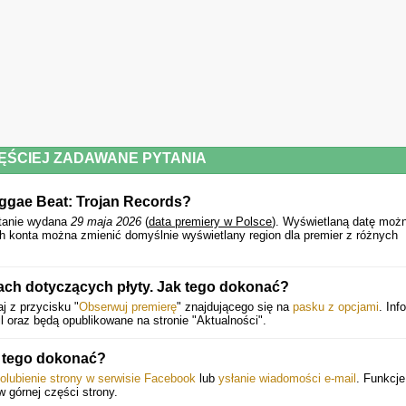
Kill Them All - Lee Perry & The Upsetters
It's Your Thing – Alton Ellis
Shackatac – Dave Barker
OK Carrol - U Roy & The Upsetters
Shaft – Lloyd Charmers
Rock Steady – The Marvels
Straight To The Head – The Upsetters
The Change – Greyhound
Is It Because I'm Black – Ken Boothe
Soul Power – Nicky Thomas
Jungle Lion – Lee Perry & The Upsetters
ĘŚCIEJ ZADAWANE PYTANIA
23. Kinky Fly – Bunny Scott & Lee Perry
Splendour Splash – Jay Boys
Soul Revival – Zap Pow
ggae Beat: Trojan Records?
tanie wydana
29 maja 2026
(
data premiery w Polsce
).
Wyświetlaną datę moż
h konta można zmienić domyślnie wyświetlany region dla premier z różnych
ach dotyczących płyty. Jak tego dokonać?
j z przycisku "
Obserwuj premierę
" znajdującego się na
pasku z opcjami
. Inf
 oraz będą opublikowane na stronie "Aktualności".
k tego dokonać?
olubienie strony w serwisie Facebook
lub
ysłanie wiadomości e-mail
. Funkcje
 w górnej części strony.