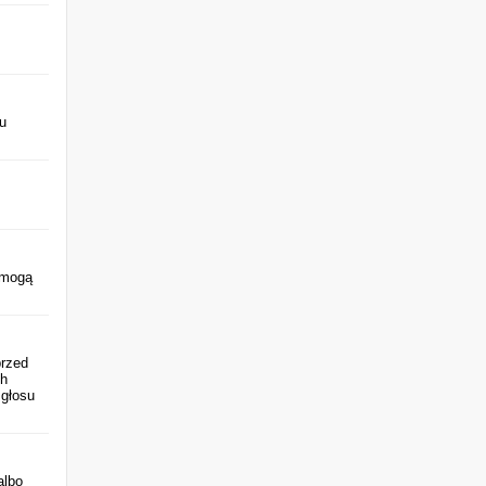
lu
 mogą
przed
ch
 głosu
albo