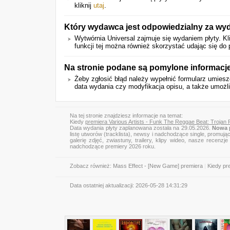
kliknij
utaj
.
Który wydawca jest odpowiedzialny za wyda
Wytwórnia Universal zajmuje się wydaniem płyty. Kl
funkcji tej można również skorzystać udając się do 
Na stronie podane są pomylone informacj
Żeby zgłosić błąd należy wypełnić formularz umie
data wydania czy modyfikacja opisu, a także umożli
Na tej stronie znajdziesz informacje na temat:
Kiedy
premiera Various Artists - Funk The Reggae Beat: Trojan
Data wydania płyty zaplanowana została na 29.05.2026.
Nowa p
listę utworów (tracklista), newsy i nadchodzące single, promują
galerię zdjęć, zwiastuny, trailery, klipy wideo, nasze recen
nadchodzące premiery 2026 roku.
Zobacz również:
Mass Effect - [New Game] premiera
|
Kiedy pr
Data ostatniej aktualizacji:
2026-05-28 14:31:29