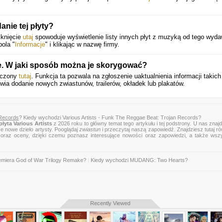
nie tej płyty?
iknięcie
utaj
spowoduje wyświetlenie listy innych płyt z muzyką od tego wyda
pola "
Informacje
" i klikając w nazwę firmy.
e. W jaki sposób można je skorygować?
szczony
tutaj
. Funkcja ta pozwala na zgłoszenie uaktualnienia informacji takich
wia dodanie nowych zwiastunów, trailerów, okładek lub plakatów.
 Records
? Kiedy wychodzi Various Artists - Funk The Reggae Beat: Trojan Records?
łyta Various Artists
z 2026 roku to główny temat tego artykułu i tej podstrony. U nas znaj
ce nowe dzieło artysty. Pooglądaj
zwiastun
i przeczytaj naszą zapowiedź. Znajdziesz tutaj r
zje oraz oceny, dzięki czemu poznasz interesujące nowości oraz zapowiedzi, a także wsz
emiera God of War Trilogy Remake?
|
Kiedy wychodzi MUDANG: Two Hearts?
Recently Viewed