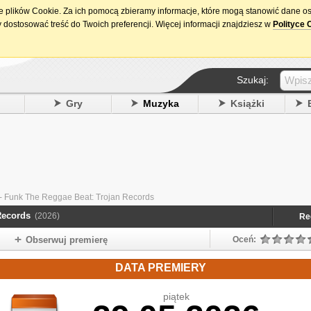
ie plików Cookie. Za ich pomocą zbieramy informacje, które mogą stanowić dane o
15. urodziny DataPremiery.pl
 dostosować treść do Twoich preferencji. Więcej informacji znajdziesz w
Polityce 
Szukaj:
y
Gry
Muzyka
Książki
s - Funk The Reggae Beat: Trojan Records
Records
(2026)
Re
Obserwuj premierę
Oceń:
DATA PREMIERY
piątek