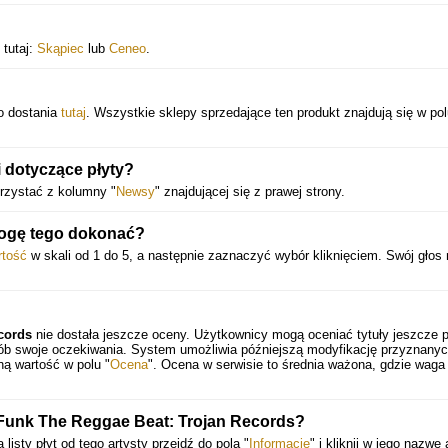
 tutaj:
Skąpiec
lub
Ceneo
.
o dostania
tutaj
. Wszystkie sklepy sprzedające ten produkt znajdują się w po
 dotyczące płyty?
rzystać z kolumny "
Newsy
" znajdującej się z prawej strony.
mogę tego dokonać?
rtość
w skali od 1 do 5, a następnie zaznaczyć wybór kliknięciem. Swój głos
cords
nie dostała jeszcze oceny. Użytkownicy mogą oceniać tytuły jeszcze 
sób swoje oczekiwania. System umożliwia późniejszą modyfikację przyznany
ną wartość w polu "
Ocena
". Ocena w serwisie to średnia ważona, gdzie waga
ę Funk The Reggae Beat: Trojan Records?
 listy płyt od tego artysty przejdź do pola "
Informacje
" i kliknij w jego nazwę 