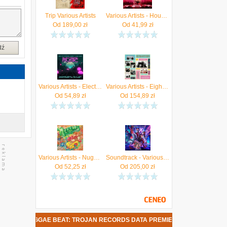
u
Trip Various Artists
Various Artists - House Party (CD)
o
Od
189,00
zł
Od
41,99
zł
m
ł
dź
"
o
Various Artists - Electronic Music (CD)
Various Artists - Eighties Collected (Winyl)
e
Od
54,89
zł
Od
154,89
zł
s
e
Various Artists - Nuggets - Original Artyfacts From The First Psychedelic Era (Winyl)
Soundtrack - Various Artists - Helluva Boss - Season Two (Coloured Black & Green) (Winyl)
Od
52,25
zł
Od
205,00
zł
K THE REGGAE BEAT: TROJAN RECORDS DATA PREMIERY