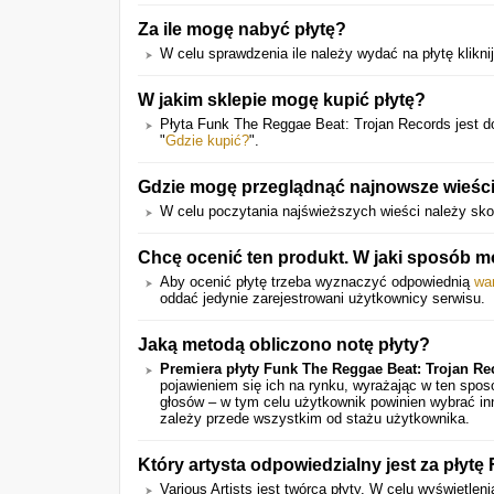
Za ile mogę nabyć płytę?
W celu sprawdzenia ile należy wydać na płytę kliknij
W jakim sklepie mogę kupić płytę?
Płyta Funk The Reggae Beat: Trojan Records jest d
"
Gdzie kupić?
".
Gdzie mogę przeglądnąć najnowsze wieści
W celu poczytania najświeższych wieści należy sko
Chcę ocenić ten produkt. W jaki sposób 
Aby ocenić płytę trzeba wyznaczyć odpowiednią
wa
oddać jedynie zarejestrowani użytkownicy serwisu.
Jaką metodą obliczono notę płyty?
Premiera płyty Funk The Reggae Beat: Trojan Re
pojawieniem się ich na rynku, wyrażając w ten spo
głosów – w tym celu użytkownik powinien wybrać in
zależy przede wszystkim od stażu użytkownika.
Który artysta odpowiedzialny jest za płyt
Various Artists jest twórcą płyty. W celu wyświetlenia