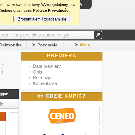
Logowanie
sobowe w świetle ustawy. Wykorzystujemy je w
Cookies
oraz naszej
Polityce Prywatności
.
Zrozumiałem i zgadzam się
Elektronika
Pozostałe
Moje
PREMIERA
Data premiery
Opis
Recenzje
Komentarze
ggae
GDZIE KUPIĆ?