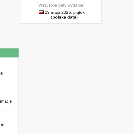
Wszystkie daty wydania:
29 maja 2026, piątek
(
polska data
)
na
ormacje
 te