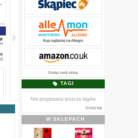
awkę
g:
Kup najtaniej na Allegro
94
i:
j]
Dodaj swój sklep
TAGI
Nie przypisano jeszcze tagów
Dodaj tag
W SKLEPACH