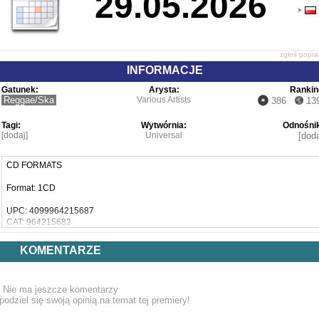
29.05.2026
zgłoś popr
INFORMACJE
Gatunek:
Arysta:
Rankin
Reggae/Ska
Various Artists
386
13
Tagi:
Wytwórnia:
Odnośnik
[dodaj]
Universal
[doda
CD FORMATS
Format: 1CD
UPC: 4099964215687
CAT: 964215682
Limited Edition: No
KOMENTARZE
Parental Advisory Sticker: No
Nie ma jeszcze komentarzy
Genre: Reggae
podziel się swoją opinią na temat tej premiery!
Description: 1CD in 3 panel digisleeve