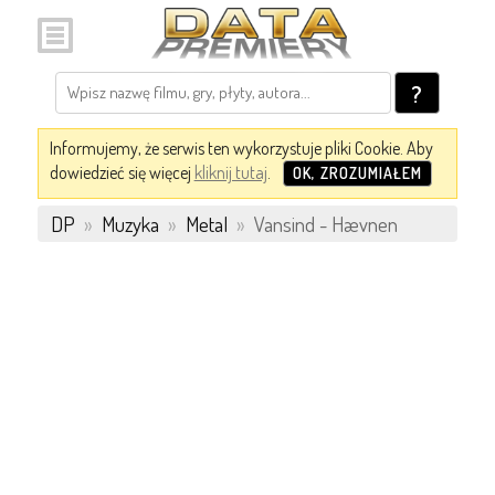
?
Informujemy, że serwis ten wykorzystuje pliki Cookie. Aby
dowiedzieć się więcej
kliknij tutaj
.
OK, ZROZUMIAŁEM
DP
»
Muzyka
»
Metal
»
Vansind - Hævnen