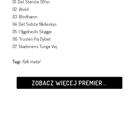
01. Det Største Offer
02. Alvild
03. Blodhævn
04. Det Sidste Nådeskys
05. I Yggdrasils Skygge
06. Truslen Fra Dybet
07. Skæbnens Tunge Vej
Tagi
:
Folk metal
ZOBACZ WIĘCEJ PREMIER...