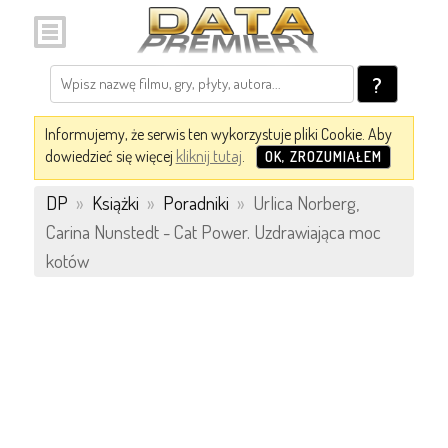
?
Informujemy, że serwis ten wykorzystuje pliki Cookie. Aby
dowiedzieć się więcej
kliknij tutaj
.
OK, ZROZUMIAŁEM
DP
»
Książki
»
Poradniki
»
Urlica Norberg,
Carina Nunstedt - Cat Power. Uzdrawiająca moc
kotów