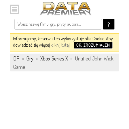
?
Informujemy, że serwis ten wykorzystuje pliki Cookie. Aby
dowiedzieć się więcej
kliknij tutaj
.
OK, ZROZUMIAŁEM
DP
»
Gry
»
Xbox Series X
»
Untitled John Wick
Game