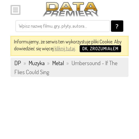
?
Informujemy, że serwis ten wykorzystuje pliki Cookie. Aby
dowiedzieć się więcej
kliknij tutaj
.
OK, ZROZUMIAŁEM
DP
»
Muzyka
»
Metal
»
Umbersound - If The
Flies Could Sing