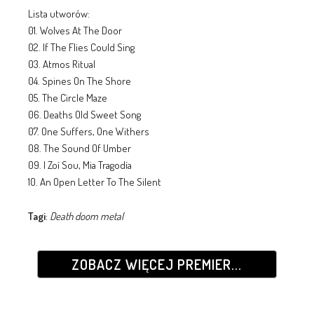
Lista utworów:
01. Wolves At The Door
02. If The Flies Could Sing
03. Atmos Ritual
04. Spines On The Shore
05. The Circle Maze
06. Deaths Old Sweet Song
07. One Suffers, One Withers
08. The Sound Of Umber
09. I Zoí Sou, Mia Tragodía
10. An Open Letter To The Silent
Tagi
:
Death doom metal
ZOBACZ WIĘCEJ PREMIER...