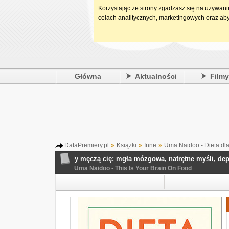
Korzystając ze strony zgadzasz się na używan
celach analitycznych, marketingowych oraz aby
Główna
Aktualności
Film
DataPremiery.pl
»
Książki
»
Inne
»
Uma Naidoo - Dieta dla
hicznego. Jak jeść, kiedy męczą cię: mgła mózgowa, natrętne myśli, de
Uma Naidoo - This Is Your Brain On Food