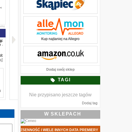
awkę
Kup najtaniej na Allegro
g:
-
i:
j]
Dodaj swój sklep
TAGI
k
Nie przypisano jeszcze tagów
a
Dodaj tag
t
W SKLEPACH
y
a
.
a
LĘKOWE, BEZSENNOŚĆ I WIELE INNYCH DATA PREMIERY