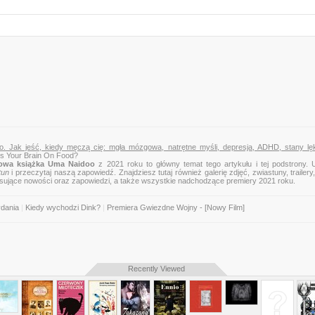
o. Jak jeść, kiedy męczą cię: mgła mózgowa, natrętne myśli, depresja, ADHD, stany lę
Is Your Brain On Food?
owa książka Uma Naidoo
z 2021 roku to główny temat tego artykułu i tej podstrony. 
tun
i przeczytaj naszą zapowiedź. Znajdziesz tutaj również galerię zdjęć, zwiastuny, trailery,
esujące nowości oraz zapowiedzi, a także wszystkie nadchodzące premiery 2021 roku.
ydania
|
Kiedy wychodzi Dink?
|
Premiera Gwiezdne Wojny - [Nowy Film]
Recently Viewed