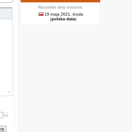
b
z
Wszystkie daty wydania:
19 maja 2021, środa
j
(
polska data
)
i
i
e
e
o
i
e
zję