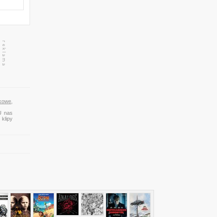
kowe,
U nas
 klipy