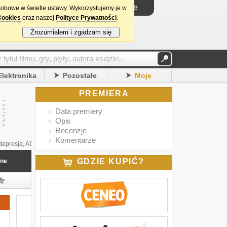
Logowanie
sobowe w świetle ustawy. Wykorzystujemy je w
Cookies
oraz naszej
Polityce Prywatności
.
Zrozumiałem i zgadzam się
Elektronika
Pozostałe
Moje
PREMIERA
Data premiery
Opis
Recenzje
Komentarze
 depresja, ADHD, stany lękowe, bezsenność i wiele innych
»
Napisz recenzję
GDZIE KUPIĆ?
nne