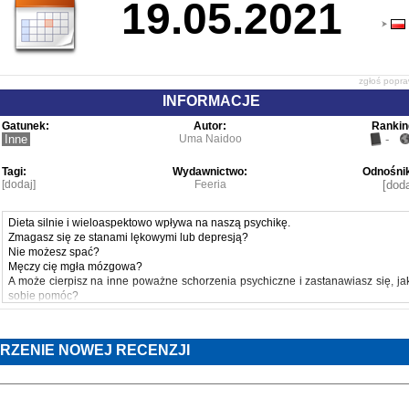
19.05.2021
zgłoś popr
INFORMACJE
Gatunek:
Autor:
Rankin
Inne
Uma Naidoo
-
Tagi:
Wydawnictwo:
Odnośnik
[dodaj]
Feeria
[doda
Dieta silnie i wieloaspektowo wpływa na naszą psychikę.
Zmagasz się ze stanami lękowymi lub depresją?
Nie możesz spać?
Męczy cię mgła mózgowa?
A może cierpisz na inne poważne schorzenia psychiczne i zastanawiasz się, ja
sobie pomóc?
Psychiatrzy przepisują swoim pacjentom leki, psychologowie kierują ich n
różnego rodzaju terapie, jedni i drudzy jednak rzadko udzielają porad na tema
tego, co powinno pojawiać się na talerzu.
RZENIE NOWEJ RECENZJI
Ostatnie, przełomowe badania nad związkiem mikrobioty z mózgiem wykazał
jednak, że dieta oddziałuje na naszą psychikę, a z kolei nasza kondycj
psychiczna znajduje odzwierciedlenie w tym, co ląduje w naszym żołądku
Uzbrojona w wiedzę z zakresu psychiatrii, dietetyki i sztuk kulinarnych, dr Um
 MĘCZĄ CIĘ: MGŁA MÓZGOWA, NATRĘTNE MYŚLI, DEPRESJA, ADHD, STANY 