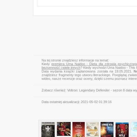
Na tej stronie znajdziesz informacje na temat:
Kiedy
premiera Uma Naidoo - Dieta dla zdrowia psychiczneg
bezsenność i wiele innych
? Kiedy wychodzi Uma Naidoo - This 
Data wydania książki zaplanowana została na 19.05.2021.
N
znajdziesz fragmenty tego utworu literackiego. Pooglądaj
zwias
wideo, nasze recenzje oraz oceny, dzięki czemu poznasz inter
Zobacz również:
Voltron: Legendary Defender - sezon 8 data w
Data ostatniej aktualizacji:
2021-05-02 01:39:16