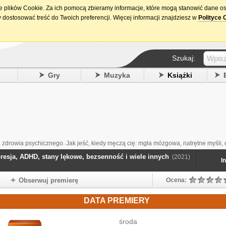
ie plików Cookie. Za ich pomocą zbieramy informacje, które mogą stanowić dane o
15. urodziny DataPremiery.pl
 dostosować treść do Twoich preferencji. Więcej informacji znajdziesz w
Polityce 
Szukaj:
y
Gry
Muzyka
Książki
 zdrowia psychicznego. Jak jeść, kiedy męczą cię: mgła mózgowa, natrętne myśli,
presja, ADHD, stany lękowe, bezsenność i wiele innych
(2021)
I
Obserwuj premierę
Ocena:
DATA PREMIERY
środa