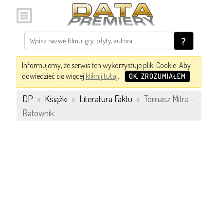
?
Informujemy, że serwis ten wykorzystuje pliki Cookie. Aby
dowiedzieć się więcej
kliknij tutaj
.
OK, ZROZUMIAŁEM
DP
»
Książki
»
Literatura Faktu
»
Tomasz Mitra -
Ratownik