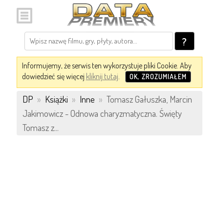
?
Informujemy, że serwis ten wykorzystuje pliki Cookie. Aby
dowiedzieć się więcej
kliknij tutaj
.
OK, ZROZUMIAŁEM
DP
»
Książki
»
Inne
»
Tomasz Gałuszka, Marcin
Jakimowicz - Odnowa charyzmatyczna. Święty
Tomasz z...