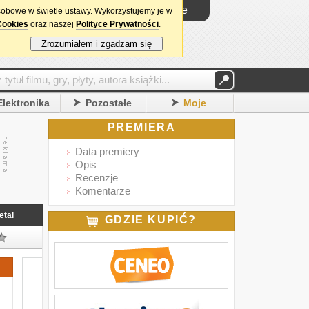
Logowanie
sobowe w świetle ustawy. Wykorzystujemy je w
Cookies
oraz naszej
Polityce Prywatności
.
Zrozumiałem i zgadzam się
Elektronika
Pozostałe
Moje
PREMIERA
Data premiery
Opis
Recenzje
Komentarze
etal
GDZIE KUPIĆ?