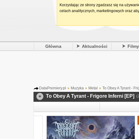
Korzystając ze strony zgadzasz się na używan
celach analitycznych, marketingowych oraz aby
Główna
Aktualności
Film
DataPremiery.pl
»
Muzyka
»
Metal
»
To Obey A Tyrant - Fri
To Obey A Tyrant - Frigore Inferni [EP]
(