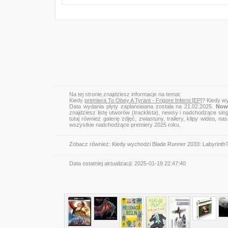
Na tej stronie znajdziesz informacje na temat:
Kiedy
premiera To Obey A Tyrant - Frigore Inferni [EP]
? Kiedy wy
Data wydania płyty zaplanowana została na 21.02.2025.
Now
znajdziesz listę utworów (tracklista), newsy i nadchodzące sin
tutaj również galerię zdjęć, zwiastuny, trailery, klipy wideo
wszystkie nadchodzące premiery 2025 roku.
Zobacz również:
Kiedy wychodzi Blade Runner 2033: Labyrinth
Data ostatniej aktualizacji:
2025-01-19 22:47:40