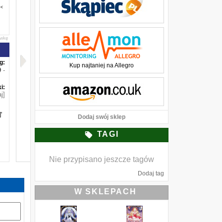
awkę
g:
Kup najtaniej na Allegro
-
i:
j]
'
Dodaj swój sklep
TAGI
Nie przypisano jeszcze tagów
Dodaj tag
W SKLEPACH