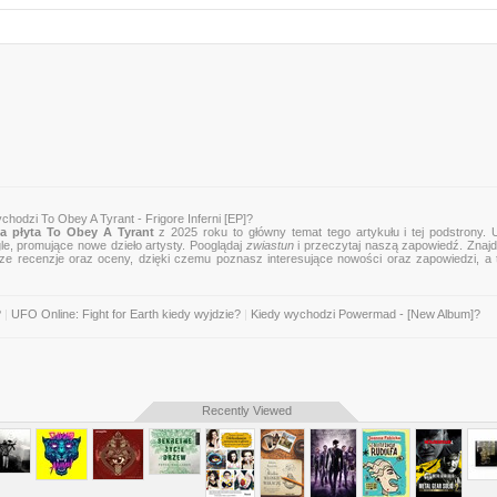
chodzi To Obey A Tyrant - Frigore Inferni [EP]?
a płyta To Obey A Tyrant
z 2025 roku to główny temat tego artykułu i tej podstrony. 
gle, promujące nowe dzieło artysty. Pooglądaj
zwiastun
i przeczytaj naszą zapowiedź. Znajd
, nasze recenzje oraz oceny, dzięki czemu poznasz interesujące nowości oraz zapowiedzi, a
?
|
UFO Online: Fight for Earth kiedy wyjdzie?
|
Kiedy wychodzi Powermad - [New Album]?
Recently Viewed