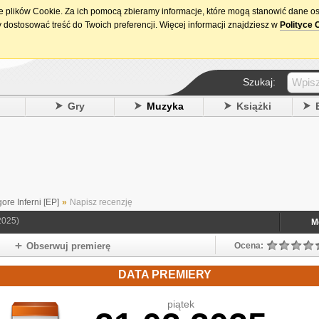
ie plików Cookie. Za ich pomocą zbieramy informacje, które mogą stanowić dane o
15. urodziny DataPremiery.pl
 dostosować treść do Twoich preferencji. Więcej informacji znajdziesz w
Polityce 
Szukaj:
y
Gry
Muzyka
Książki
gore Inferni [EP]
»
Napisz recenzję
2025)
M
Obserwuj premierę
Ocena:
DATA PREMIERY
piątek