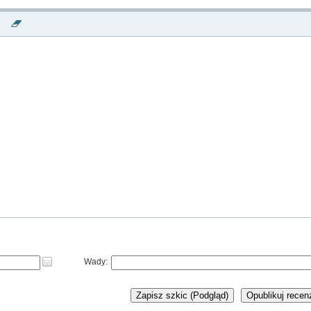
Wady:
Zapisz szkic (Podgląd)
Opublikuj recen
NOWA PŁYTA TO O