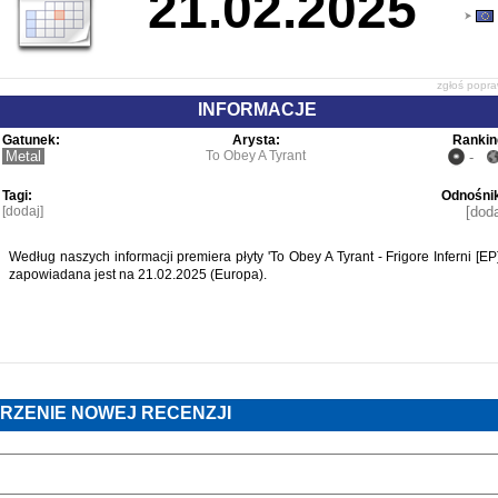
21.02.2025
zgłoś popr
INFORMACJE
Gatunek:
Arysta:
Rankin
Metal
To Obey A Tyrant
-
Tagi:
Odnośnik
[dodaj]
[doda
Według naszych informacji premiera płyty 'To Obey A Tyrant - Frigore Inferni [EP]
zapowiadana jest na 21.02.2025 (Europa).
RZENIE NOWEJ RECENZJI