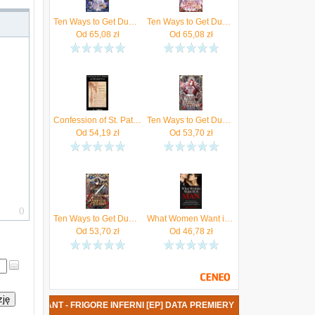
Ten Ways to Get Dumped by a Tyrant: Volume II (Light Novel)
Ten Ways to Get Dumped by a Tyrant
Od
65,08
zł
Od
65,08
zł
Confession of St. Patrick and Related Texts Including His Epistle to the Christian Subjects of the Tyrant Coroticus, St. Fiech's Metrical Life of St.
Ten Ways to Get Dumped by a Tyrant
Od
54,19
zł
Od
53,70
zł
Ten Ways to Get Dumped by a Tyrant
What Women Want in a Man: How to Become the Confident Man That Women Respect, Desire Sexually, and Want to Obey...in Every Way
Od
53,70
zł
Od
46,78
zł
zję
BEY A TYRANT - FRIGORE INFERNI [EP] DATA PREMIERY