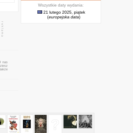
Wszystkie daty wydania:
21 lutego 2025, piątek
(
europejska data
)
U nas
ziesz
 także