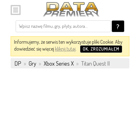
?
Informujemy, że serwis ten wykorzystuje pliki Cookie. Aby
dowiedzieć się więcej
kliknij tutaj
.
OK, ZROZUMIAŁEM
DP
»
Gry
»
Xbox Series X
»
Titan Quest II