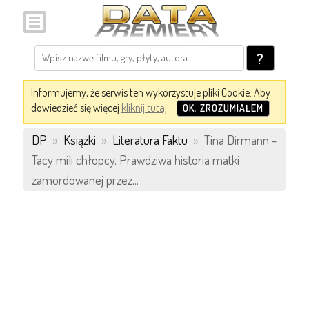
?
Informujemy, że serwis ten wykorzystuje pliki Cookie. Aby
dowiedzieć się więcej
kliknij tutaj
.
OK, ZROZUMIAŁEM
DP
»
Książki
»
Literatura Faktu
»
Tina Dirmann -
Tacy mili chłopcy. Prawdziwa historia matki
zamordowanej przez...