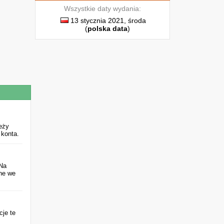
Wszystkie daty wydania:
13 stycznia 2021, środa
(
polska data
)
eży
 konta.
 Na
ane we
cje te