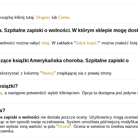
siążkę kliknij tutaj:
Skąpiec
lub
Ceneo
.
Szpitalne zapiski o wolności. W którym sklepie mogę dos
o wolności można nabyć
tutaj
. W zakładce "
Gdzie kupić?
" można znaleźć listę
ące książki Amerykańska choroba. Szpitalne zapiski o
skorzystać z kolumny "
Newsy
" znajdującej się z prawej strony.
książki?
ę
, a następnie potwierdzić wybór kliknięciem. Opcja ta dostępna jest jedynie 
na?
e zapiski o wolności
nie dostała jeszcze oceny. Użytkownicy mogą oceniać
ając w ten sposób swoje oczekiwania. System umożliwia późniejszą modyfika
en wybrać inną wartość w polu "
Ocena
". Ocena w serwisie to średnia ważona
kownika.