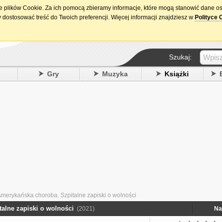
ie plików Cookie. Za ich pomocą zbieramy informacje, które mogą stanowić dane o
15. urodziny DataPremiery.pl
 dostosować treść do Twoich preferencji. Więcej informacji znajdziesz w
Polityce 
Szukaj:
y
Gry
Muzyka
Książki
Amerykańska choroba. Szpitalne zapiski o wolności
alne zapiski o wolności
(2021)
Na