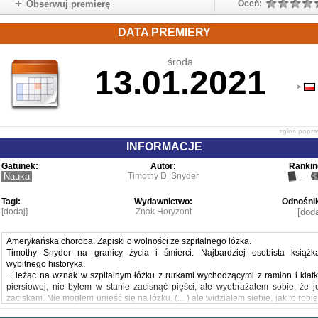
Obserwuj premierę
Oceń:
DATA PREMIERY
środa
13.01.2021
zgłoś popr
INFORMACJE
Gatunek:
Autor:
Rankin
Nauka
Timothy D. Snyder
-
Tagi:
Wydawnictwo:
Odnośnik
[dodaj]
Znak Horyzont
[doda
Amerykańska choroba. Zapiski o wolności ze szpitalnego łóżka.
Timothy Snyder na granicy życia i śmierci. Najbardziej osobista książk
wybitnego historyka.
... leżąc na wznak w szpitalnym łóżku z rurkami wychodzącymi z ramion i klatk
piersiowej, nie byłem w stanie zacisnąć pięści, ale wyobrażałem sobie, że j
zaciskam. Nie mogłem unieść się na łóżku, (... ) ale widziałem siebie, jak to robię
Byłem kolejnym pacjentem na kolejnym oddziale szpitalnym, kolejnym zestawe