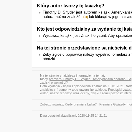
Który autor tworzy tę książkę?
Timothy D. Snyder jest autorem książki Amerykańsk
autora można znaleźć
utaj
lub kliknąć w jego nazwis
Kto jest odpowiedzialny za wydanie tej ksi
Wydawcą książki jest Znak Horyzont. Aby sprawdzić i
Na tej stronie przedstawione są nieścisłe
Żeby zgłosić poprawkę należy wypełnić formularz z
obrazki.
Na tej stronie znajdziesz informacje na temat:
Kiedy
premiera Timothy D. Snyder - Amerykańska choroba. Szpi
zapiski o wolności?
Data wydania książki zaplanowana została na 13.01.2021.
Now
znajdziesz fragmenty tego utworu literackiego. Pooglądaj
zwias
wideo, nasze recenzje oraz oceny, dzięki czemu poznasz inter
Zobacz również:
Kiedy premiera Lalka?
|
Premiera Gwiazdy mo
Data ostatniej aktualizacji:
2020-11-25 14:21:11