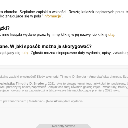
a choroba. Szpitalne zapiski o wolności. Resztę książek napisanych przez t
ko znajdujące się w polu "
Informacje
".
ążki?
nne książki wydane przez tę firmę kliknij w jej nazwę lub kliknij
utaj
.
 dane. W jaki sposób można je skorygować?
najdujący się
tutaj
. Zgłosić można niepoprawne daty wydania, opisy, zwiastun
talne zapiski o wolności
? Kiedy wychodzi Timothy D. Snyder - Amerykańska choroba. Szpi
a książka Timothy D. Snyder
z 2021 roku to główny temat tego artykułu i tej podstrony.
tun
i przeczytaj naszą zapowiedź. Znajdziesz tutaj również galerię zdjęć, zwiastuny, trailery,
esujące nowości oraz zapowiedzi, a także wszystkie nadchodzące premiery 2021 roku.
im przeznaczeniem
|
Gardenian - [New Album] data wydania
Recently Viewed