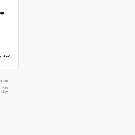
ego
y oraz
talne
 U nas
 klipy