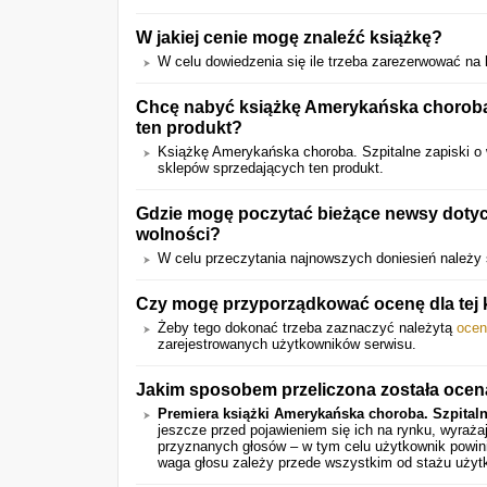
W jakiej cenie mogę znaleźć książkę?
W celu dowiedzenia się ile trzeba zarezerwować na k
Chcę nabyć książkę Amerykańska choroba. 
ten produkt?
Książkę Amerykańska choroba. Szpitalne zapiski 
sklepów sprzedających ten produkt.
Gdzie mogę poczytać bieżące newsy dotycz
wolności?
W celu przeczytania najnowszych doniesień należy 
Czy mogę przyporządkować ocenę dla tej 
Żeby tego dokonać trzeba zaznaczyć należytą
ocen
zarejestrowanych użytkowników serwisu.
Jakim sposobem przeliczona została oce
Premiera książki Amerykańska choroba. Szpitaln
jeszcze przed pojawieniem się ich na rynku, wyraż
przyznanych głosów – w tym celu użytkownik powini
waga głosu zależy przede wszystkim od stażu użyt