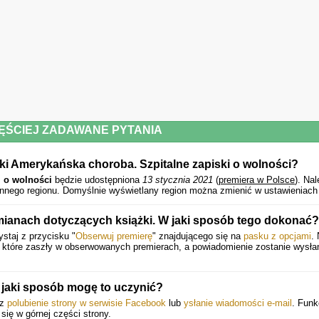
ĘŚCIEJ ZADAWANE PYTANIA
żki Amerykańska choroba. Szpitalne zapiski o wolności?
i o wolności
będzie udostępniona
13 stycznia 2021
(
premiera w Polsce
).
Nal
innego regionu. Domyślnie wyświetlany region można zmienić w ustawieniach
mianach dotyczących książki. W jaki sposób tego dokonać?
staj z przycisku "
Obserwuj premierę
" znajdującego się na
pasku z opcjami
.
, które zaszły w obserwowanych premierach, a powiadomienie zostanie wysł
jaki sposób mogę to uczynić?
ez
polubienie strony w serwisie Facebook
lub
ysłanie wiadomości e-mail
. Funk
 się w górnej części strony.