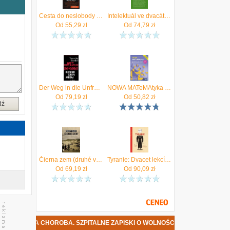
m
Cesta do neslobody Timothy Snyder
Intelektuál ve dvacátém století Timothy Snyder
.
Od
55,29
zł
Od
74,79
zł
?
ć
e
y
i
.
?
Der Weg in die Unfreiheit Snyder, Timothy D.
NOWA MATeMAtyka 2. Liceum i technikum. Podręcznik. Zakres podstawowy i rozszerzony. Nowość 2025
ć
Od
79,19
zł
Od
50,82
zł
dź
m
Čierna zem (druhé vydanie) Timothy Snyder
Tyranie: Dvacet lekcí z 20. století v obrazech Timothy Snyder
Od
69,19
zł
Od
90,09
zł
CHOROBA. SZPITALNE ZAPISKI O WOLNOŚCI DATA PREMIERY