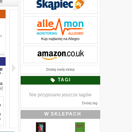
Kup najtaniej na Allegro
awkę
g:
Dodaj swój sklep
-
TAGI
i:
j]
Nie przypisano jeszcze tagów
Dodaj tag
a
W SKLEPACH
i
e
.
m