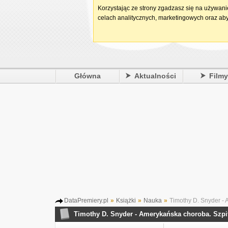
Korzystając ze strony zgadzasz się na używan
celach analitycznych, marketingowych oraz aby
Główna
Aktualności
Film
DataPremiery.pl
»
Książki
»
Nauka
»
Timothy D. Snyder - 
Timothy D. Snyder - Amerykańska choroba. Szpit