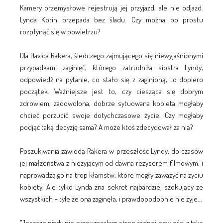
Kamery przemysłowe rejestrują jej przyjazd, ale nie odjazd.
Lynda Korin przepada bez śladu. Czy można po prostu
rozpłynąć się w powietrzu?
Dla Davida Rakera, śledczego zajmującego się niewyjaśnionymi
przypadkami zaginięć, którego zatrudniła siostra Lyndy,
odpowiedź na pytanie, co stało się z zaginioną, to dopiero
początek. Ważniejsze jest to, czy ciesząca się dobrym
zdrowiem, zadowolona, dobrze sytuowana kobieta mogłaby
chcieć porzucić swoje dotychczasowe życie. Czy mogłaby
podjąć taką decyzję sama? A może ktoś zdecydował za nią?
Poszukiwania zawiodą Rakera w przeszłość Lyndy, do czasów
jej małżeństwa z nieżyjącym od dawna reżyserem filmowym, i
naprowadzą go na trop kłamstw, które mogły zaważyć na życiu
kobiety. Ale tylko Lynda zna sekret najbardziej szokujący ze
wszystkich − tyle że ona zaginęła, i prawdopodobnie nie żyje...
"Jeszcze nigdy nie przewracałam stron żadnej powieści z taką