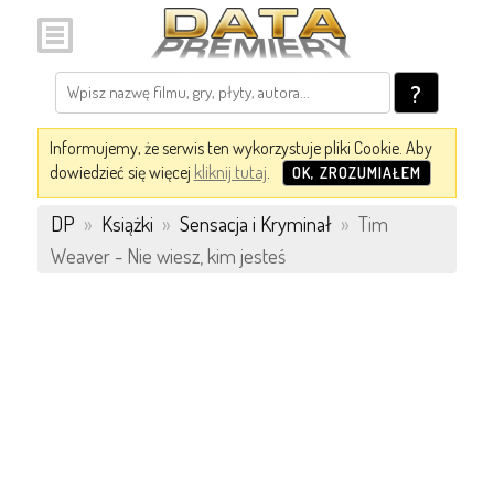
?
Informujemy, że serwis ten wykorzystuje pliki Cookie. Aby
dowiedzieć się więcej
kliknij tutaj
.
OK, ZROZUMIAŁEM
DP
»
Książki
»
Sensacja i Kryminał
»
Tim
Weaver - Nie wiesz, kim jesteś