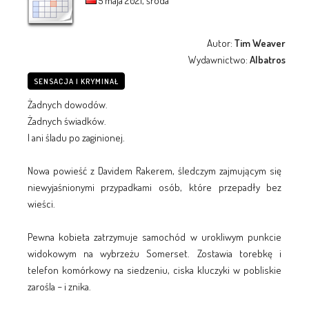
5 maja 2021, środa
Autor:
Tim Weaver
Wydawnictwo:
Albatros
SENSACJA I KRYMINAŁ
Żadnych dowodów.
Żadnych świadków.
I ani śladu po zaginionej.
Nowa powieść z Davidem Rakerem, śledczym zajmującym się
niewyjaśnionymi przypadkami osób, które przepadły bez
wieści.
Pewna kobieta zatrzymuje samochód w urokliwym punkcie
widokowym na wybrzeżu Somerset. Zostawia torebkę i
telefon komórkowy na siedzeniu, ciska kluczyki w pobliskie
zarośla − i znika.