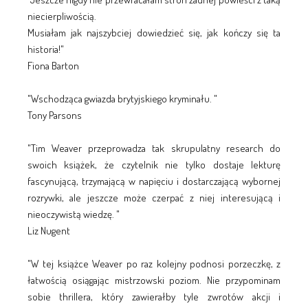
niecierpliwością.
Musiałam jak najszybciej dowiedzieć się, jak kończy się ta
historia!"
Fiona Barton
"Wschodząca gwiazda brytyjskiego kryminału. "
Tony Parsons
"Tim Weaver przeprowadza tak skrupulatny research do
swoich książek, że czytelnik nie tylko dostaje lekturę
fascynującą, trzymającą w napięciu i dostarczającą wybornej
rozrywki, ale jeszcze może czerpać z niej interesującą i
nieoczywistą wiedzę. "
Liz Nugent
"W tej książce Weaver po raz kolejny podnosi porzeczkę, z
łatwością osiągając mistrzowski poziom. Nie przypominam
sobie thrillera, który zawierałby tyle zwrotów akcji i